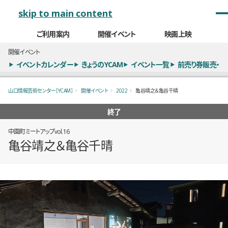
メインナビゲーション
skip to main content
ご利用案内
開催イベント
映画上映
開催イベント
イベントカレンダー
きょうのYCAM
イベント一覧
前売り券販売・
山口情報芸術センター［YCAM］
開催イベント
2022
亀谷靖之＆亀谷千晴
終了
中園町ミートアップvol.16
亀谷靖之＆亀谷千晴
概要
全6枚のうち、1枚目のスライド