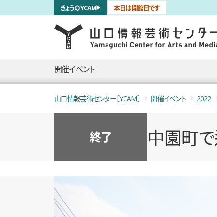
サブナビゲーション
きょうのYCAM
本日は開館日です
言語を切り替える
skip to main content
メインナビゲーション
開催イベント
山口情報芸術センター［YCAM］
開催イベント
2022
中園町で逢
終了
概要
全7枚のうち、1枚目のスライド