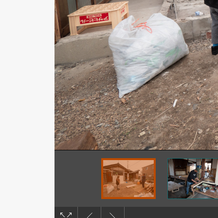
撮影：塩見浩介