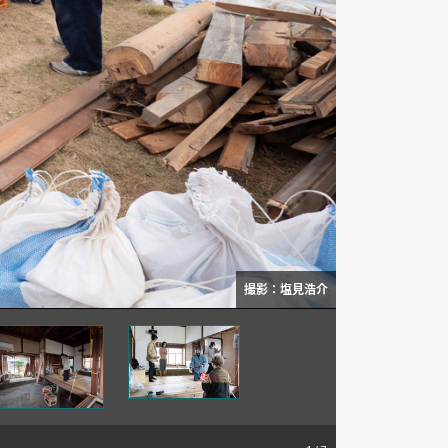
撮影：塩見浩介