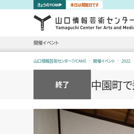
サブナビゲーション
きょうのYCAM
本日は開館日です
言語を切り替える
skip to main content
メインナビゲーション
開催イベント
山口情報芸術センター［YCAM］
開催イベント
2022
中園町で逢
終了
概要
全8枚のうち、1枚目のスライド