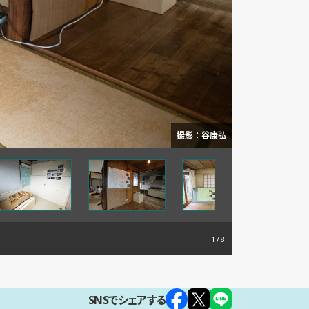
撮影：谷康弘
1
SNSでシェアする