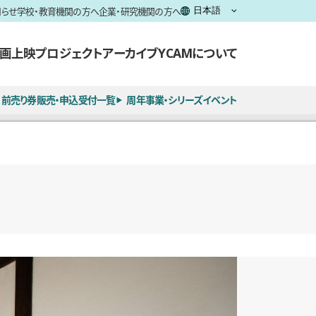
知らせ
学校・教育機関の方へ
企業・研究機関の方へ
画上映
プロジェクト
アーカイブ
YCAMについて
前売り券販売・申込受付一覧
周年事業・シリーズイベント
全8枚のうち、