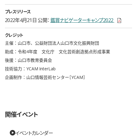
プレスリリース
新しいウィ
2022年4月21日 公開
鑑賞ナビゲーターキャンプ2022
クレジット
主催：山口市、公益財団法人山口市文化振興財団
助成：令和4年度 文化庁 文化芸術創造拠点形成事業
後援：山口市教育委員会
技術協力：YCAM InterLab
企画制作：山口情報芸術センター［YCAM］
開催イベント
イベントカレンダー