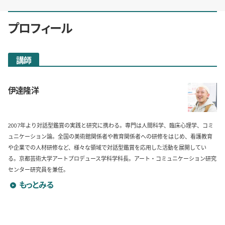
プロフィール
講師
伊達隆洋
2007年より対話型鑑賞の実践と研究に携わる。専門は人間科学、臨床心理学、コミ
ュニケーション論。全国の美術館関係者や教育関係者への研修をはじめ、看護教育
や企業での人材研修など、様々な領域で対話型鑑賞を応用した活動を展開してい
る。京都芸術大学アートプロデュース学科学科長。アート・コミュニケーション研究
センター研究員を兼任。
伊達隆洋のプロフィールを詳しく見る
もっとみる