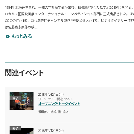
1984年北海道生まれ。一橋大学社会学部卒業後、初長編『やくたたず』（2010年）を発表。 劇場
ロカルノ国際映画祭インターナショナル・コンペティション部門に正式出品された。ほか
COCKPIT』（15）、時代劇専門チャンネル製作『密使と番人』（17）、ビデオダイアリー「無
は佐藤泰志原作の映 ...
三宅唱のプロフィールを詳しく見る
もっとみる
関連イベント
2018年4月21日（土）
終了
ワールドツアー：関連イベント
オープニング・トークイベント
登壇者
三宅唱、樋口泰人
終了
2018年4月21日（土）