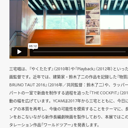
三宅唱は、『やくたたず』（2010年）や『Playback』（2012年）
画監督です。近年では、建築家・鈴木了二の作品を記録した『物質試行58
BRUNO TAUT 2016』（2016年／共同監督：鈴木了二）や、ラッ
パートの一室で新曲を制作する過程を追った『THE COCKPIT』（2
動の幅を広げています。YCAMは2017年から三宅とともに、今日
ィアの本質を再考し、今後の可能性を模索することをテーマに、
ンをおこないながら新作長編劇映画を製作しており、本展ではこ
タレーション作品「ワールドツアー」を発表します。