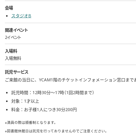
会場
スタジオB
関連イベント
2イベント
入場料
入場無料
託児サービス
ご来館の当日に、YCAM1階のチケットインフォメーション窓口まで
託児時間：12時30分〜17時（1回2時間まで）
対象：1才以上
料金：お子様1人につき30分200円
※満員の際は順番制となります。
※図書館休館日は託児を行っておりませんのでご注意ください。