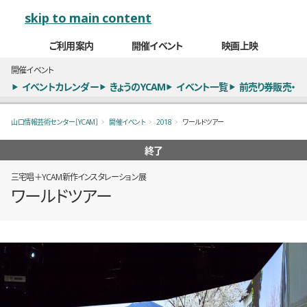
メインナビゲーション
skip to main content
ご利用案内
開催イベント
映画上映
開催イベント
イベントカレンダー
きょうのYCAM
イベント一覧
前売り券販売・
山口情報芸術センター［YCAM］
開催イベント
2018
ワールドツアー
終了
三宅唱＋YCAM新作インスタレーション展
ワールドツアー
概要
全2枚のうち、1枚目のスライド