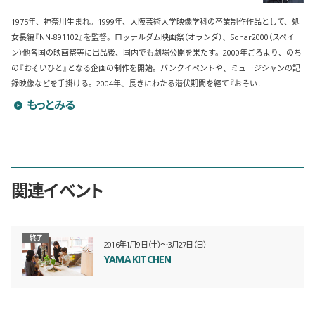
1975年、神奈川生まれ。1999年、大阪芸術大学映像学科の卒業制作作品として、処
女長編『NN-891102』を監督。ロッテルダム映画祭（オランダ）、Sonar2000（スペイ
ン）他各国の映画祭等に出品後、国内でも劇場公開を果たす。2000年ごろより、のち
の『おそいひと』となる企画の制作を開始。パンクイベントや、ミュージシャンの記
録映像などを手掛ける。2004年、長きにわたる潜伏期間を経て『おそい ...
柴田剛のプロフィールを詳しく見る
もっとみる
関連イベント
終了
2016年1月9日（土）〜3月27日（日）
YAMA KITCHEN