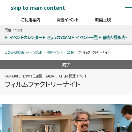
メインナビゲーション
skip to main content
ご利用案内
開催イベント
映画上映
開催イベント
イベントカレンダー
きょうのYCAM
イベント一覧
前売り券販売・
山口情報芸術センター［YCAM］
開催イベント
2016
フィルムファクトリーナイト
終了
YAMA KITCHENの1日店長／YAMA KITCHEN：関連イベント
フィルムファクトリーナイト
概要
全11枚のうち、1枚目のスライド