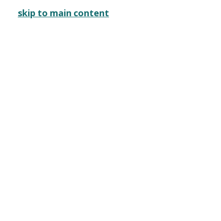
メインナビゲーション
skip to main content
ご利用案内
開催イベント
映画上映
開催イベント
イベントカレンダー
きょうのYCAM
イベント一覧
前売り券販売・
山口情報芸術センター［YCAM］
開催イベント
2016
シネマキッチン
終了
シネマキッチン
概要
全10枚のうち、1枚目のスライド