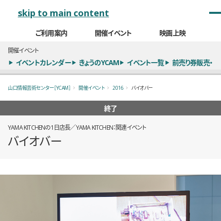
メインナビゲーション
skip to main content
ご利用案内
開催イベント
映画上映
開催イベント
イベントカレンダー
きょうのYCAM
イベント一覧
前売り券販売・
山口情報芸術センター［YCAM］
開催イベント
2016
バイオバー
終了
YAMA KITCHENの1日店長／YAMA KITCHEN：関連イベント
バイオバー
概要
全16枚のうち、1枚目のスライド