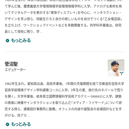
て学んだ後、慶應義塾大学環境情報学部環境情報学科に入学。アナログな素材を用
いてデジタルデータを表示する「実体ディスプレイ」を中心に、インタラクション・
デザインを学ぶ傍ら、同級生たちと自分の欲しいものを自分でつくる「乙女電芸部」
を立ち上げ、ワークショップイベントなどを多数開催する。同学科卒業後は、研究
員として母校に残り、学 ...
今野恵菜のプロフィールを詳しく見る
もっとみる
菅沼聖
エデュケーター
1982年生まれ。愛知県出身。高校卒業後、1年間の充電期間を経て京都造形芸術大学
芸術学部環境デザイン学科建築コースに入学。3年生の夏、旅行先のネパールで悟り
を開く。大学卒業後、岐阜県立国際情報科学芸術アカデミー（IAMAS）に入学。建築
の表面に映像やインタラクションを取り込んだ「メディア・ファサード」について研
究する傍ら、建築設計事務所に勤務。オフィスの内装や展覧会の会場設計などを手
がける。同アカ ...
菅沼聖のプロフィールを詳しく見る
もっとみる