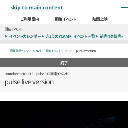
メインナビゲーション
skip to main content
ご利用案内
開催イベント
映画上映
開催イベント
イベントカレンダー
きょうのYCAM
イベント一覧
前売り券販売・
山口情報芸術センター［YCAM］
開催イベント
2013
pulse live version
終了
sound tectonics #13／pulse 3.0：関連イベント
pulse live version
概要
全8枚のうち、1枚目のスライド