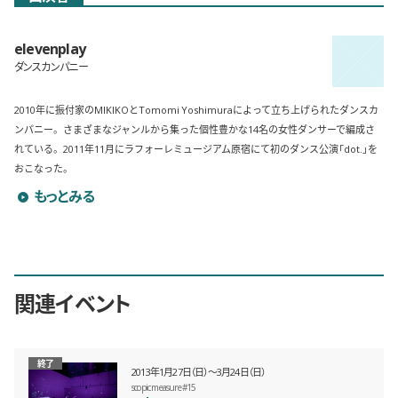
elevenplay
ダンスカンパニー
2010年に振付家のMIKIKOとTomomi Yoshimuraによって立ち上げられたダンスカ
ンパニー。さまざまなジャンルから集った個性豊かな14名の女性ダンサーで編成さ
れている。2011年11月にラフォーレミュージアム原宿にて初のダンス公演「dot.」を
おこなった。
elevenplayのプロフィールを詳しく見る
もっとみる
関連イベント
終了
2013年1月27日（日）〜3月24日（日）
scopic measure #15