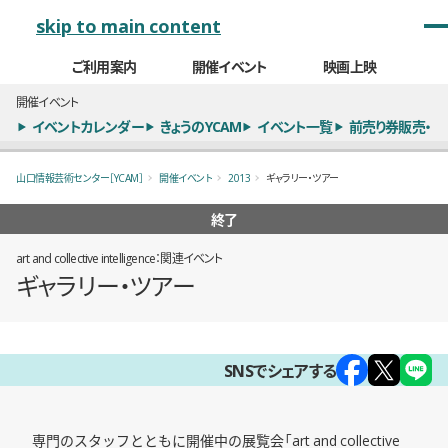
メインナビゲーション
skip to main content
ご利用案内
開催イベント
映画上映
開催イベント
イベントカレンダー
きょうのYCAM
イベント一覧
前売り券販売・
山口情報芸術センター［YCAM］
開催イベント
2013
ギャラリー・ツアー
終了
art and collective intelligence：関連イベント
ギャラリー・ツアー
概要
SNSでシェアする
専門のスタッフとともに開催中の展覧会「art and collective