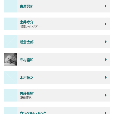
古屋晋司
室井孝介
映像ディレクター
朝倉太郎
布村喜和
木村悟之
佐藤裕樹
映画作家
ウンベルト・ドゥケ