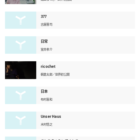
377
古屋晋司
日常
室井孝介
ricochet
朝倉太郎
世界初公開
日本
布村喜和
Unser Haus
木村悟之