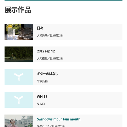
展示作品
日々
大柿鈴子
世界初公開
2012 sep 12
大力拓哉
世界初公開
ギターのはなし
早坂亮輔
WHITE
ALIMO
5windows mountain mouth
瀬田なつき
世界初公開