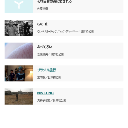
それ自身の為に愛される
佐藤裕樹
CACHÉ
ウンベルト・ドゥケ、ニック・ディーマー
世界初公開
みづくろい
吉開菜央
世界初公開
ブラジル旅行
三宅唱
世界初公開
NINIFUNI+
真利子哲也
世界初公開