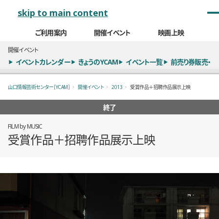
メインナビゲーション
skip to main content
ご利用案内
開催イベント
映画上映
開催イベント
イベントカレンダー
きょうのYCAM
イベント一覧
前売り券販売・
山口情報芸術センター［YCAM］
開催イベント
2013
受賞作品＋招聘作品展示上映
終了
FILM by MUSIC
受賞作品＋招聘作品展示上映
概要
全1枚のうち、1枚目のスライド