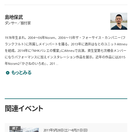
島地保武
ダンサー／振付家
1978年生まれ。2004〜06年Noism、2006〜15年ザ・フォーサイス・カンパニー（フ
ランクフルト）に所属しメインパートを踊る。2013年に酒井はなとのユニットAltneu
を結成。2014年に「NHKバレエの饗宴」にAltneuで出演。資生堂第七次椿会メンバー
になりパフォーマンスに加えインスタレーション作品を展示。近年の作品には2015
年Noism2『かさねのいろめ』、201 ...
島地保武のプロフィールを詳しく見る
もっとみる
関連イベント
終了
2011年5月28日（土）〜8月21日（日）