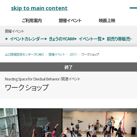
メインナビゲーション
skip to main content
ご利用案内
開催イベント
映画上映
開催イベント
イベントカレンダー
きょうのYCAM
イベント一覧
前売り券販売・
山口情報芸術センター［YCAM］
開催イベント
2011
ワークショップ
終了
Reacting Space for Dividual Behavior：関連イベント
ワークショップ
概要
全17枚のうち、1枚目のスライド