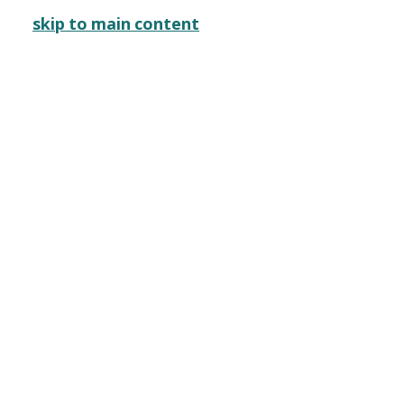
サブナビゲーション
きょうのYCAM
本日は開館日です
言語を切り替える
skip to main content
メインナビゲーション
開催イベント
山口情報芸術センター［YCAM］
開催イベント
2007
scopic measure #
VP3L
終了
比嘉了
概要
全1枚のうち、1枚目のスライド