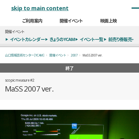
メインナビゲーション
skip to main content
ご利用案内
開催イベント
映画上映
開催イベント
イベントカレンダー
きょうのYCAM
イベント一覧
前売り券販売・
山口情報芸術センター［YCAM］
開催イベント
2007
MaSS 2007 ver.
終了
scopic measure #2
MaSS 2007 ver.
概要
全1枚のうち、1枚目のスライド