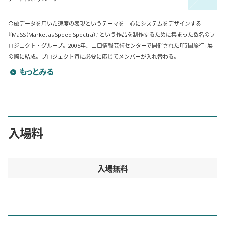
金融データを用いた速度の表現というテーマを中心にシステムをデザインする
『MaSS（Market as Speed Spectra）』という作品を制作するために集まった数名のプ
ロジェクト・グループ。2005年、山口情報芸術センターで開催された「時間旅行」展
の際に結成。プロジェクト毎に必要に応じてメンバーが入れ替わる。
MaSS dev. のプロフィールを詳しく見る
もっとみる
入場料
入場無料