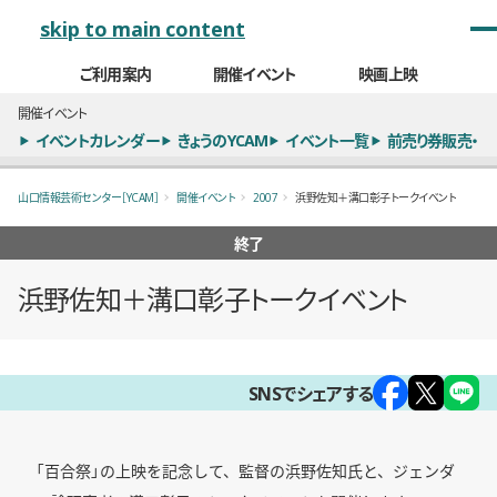
メインナビゲーション
skip to main content
ご利用案内
開催イベント
映画上映
開催イベント
イベントカレンダー
きょうのYCAM
イベント一覧
前売り券販売・
山口情報芸術センター［YCAM］
開催イベント
2007
浜野佐知＋溝口彰子トークイベント
終了
浜野佐知＋溝口彰子トークイベント
概要
SNSでシェアする
「百合祭」の上映を記念して、監督の浜野佐知氏と、ジェンダ