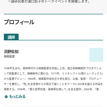
ー論研究者の溝口彰子のトークイベントを開催します。
プロフィール
講師
浜野佐知
映画監督
1948年生まれ。高校時代から映画監督を目指し上京。独立系映画制作プロダクショ
ンで助監督として、映画制作に携わる。1971年、ミリオンフィル(現ヒューマックス)
から監督デビュー。1984年、映画製作会社旦々舎を設立。以後、監督・プロデュー
サーを兼任し、「性」を女性側からの視点で描くことをテーマに300本を越える作品を
発表する。1998年、『第七官界彷徨・尾崎翠を探して』を自主製作。2000年、「第 ...
浜野佐知のプロフィールを詳しく見る
もっとみる