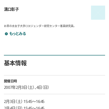
溝口彰子
お茶の水女子大学COEジェンダー研究センター客員研究員。
溝口彰子のプロフィールを詳しく見る
もっとみる
基本情報
開催日時
2007年2月3日（土）、4日（日）
2月3日（土） 15:45〜16:45
2月4日（日） 15:45〜16:45