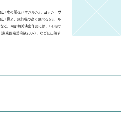
出『水の駅-3』『ヤジルシ』、ヨッシ・ヴ
演出『見よ、飛行機の高く飛べるを』、ル
ど。阿部初美演出作品には、『4.48サ
（東京国際芸術祭2007）、などに出演す