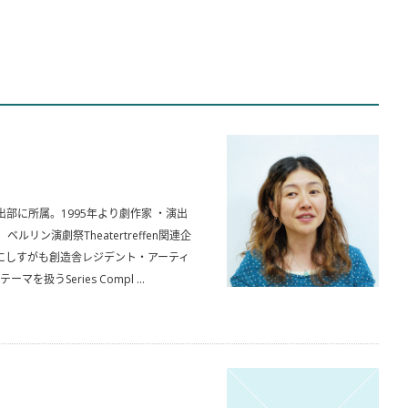
出部に所属。1995年より劇作家 ・演出
リン演劇祭Theatertreffen関連企
、にしすがも創造舎レジデント・アーティ
うSeries Compl ...