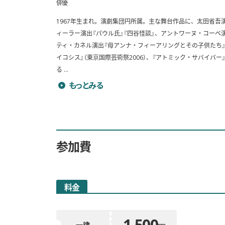
俳優
1967年生まれ。演劇集団円所属。主な舞台作品に、太田省吾演
ィーラー演出『パウル氏』『四谷怪談』、アントワーヌ・コーベ
ティ・カネル演出『母アンナ・フィーアリングとその子供たち』な
イコシス』（東京国際芸術祭2006）、『アトミック・サバイバー』
る ...
谷川清美のプロフィールを詳しく見る
もっとみる
参加費
料金
1,500
一律