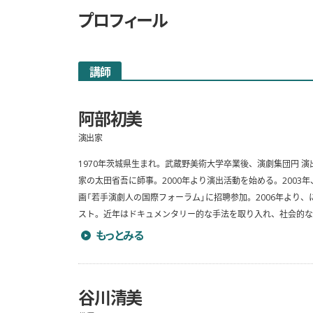
プロフィール
講師
阿部初美
演出家
1970年茨城県生まれ。武蔵野美術大学卒業後、演劇集団円 演
家の太田省吾に師事。2000年より演出活動を始める。2003年、ベル
画「若手演劇人の国際フォーラム」に招聘参加。2006年より
スト。近年はドキュメンタリー的な手法を取り入れ、社会的なテーマを扱
阿部初美のプロフィールを詳しく見る
もっとみる
谷川清美