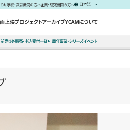
知らせ
学校・教育機関の方へ
企業・研究機関の方へ
画上映
プロジェクト
アーカイブ
YCAMについて
前売り券販売・申込受付一覧
周年事業・シリーズイベント
プ
全15枚のうち