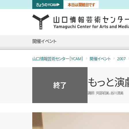
サブナビゲーション
きょうのYCAM
本日は開館日です
言語を切り替える
skip to main content
メインナビゲーション
開催イベント
山口情報芸術センター［YCAM］
開催イベント
2007
もっと演
終了
講師
阿部初美、谷川清美
概要
全15枚のうち、1枚目のスライド