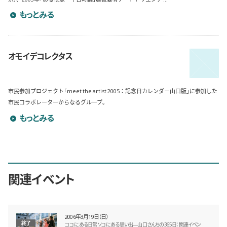
フタボンコのプロフィールを詳しく見る
もっとみる
オモイデコレクタス
市民参加プロジェクト「meet the artist 2005：記念日カレンダー山口版」に参加した
市民コラボレーターからなるグループ。
オモイデコレクタスのプロフィールを詳しく見る
もっとみる
関連イベント
2006年3月19日（日）
終了
ココにある日常 ソコにある思い出―山口さんちの365日：関連イベン