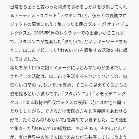
日常をちょっと変わった視点で眺めるしかけを提供してくれ
るアーティストユニット「フタボンコ」と、彼らとの長期プロ
ジェクトの募集に応えて集まった市民のグループ「オモイデコ
レクタス」。2005年9月のレクチャーでの出会いからこれま
で、フタボンコが提案した「おもいで」というキーワードをも
とに、山口市で起こった「おもいで」を収集する活動を共に続
けてきました。
私たちが山口市に抱くイメージにはどんなものがあるでしょ
うか？この活動は、山口市で生活する人ひとりひとりの、何
気ない日常の「おもいで」を集め、そこから見えてくるまちの
姿を探るという試みです。「フタボンコ」＋「オモイデコレク
タス」による取材や回収ボックスの設置、時にはお宅へ伺っ
たりもしながら、できるだけ市民の方々と直接顔をあわせる
形で、たくさんの「おもいで」を集めていきました。この活動
で集まった「おもいで」の総数は、およそ450。そのほとんど
が、実は世界中の誰でもほほえみながら共感してしまうよう