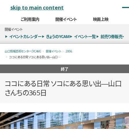
メインナビゲーション
skip to main content
ご利用案内
開催イベント
映画上映
開催イベント
イベントカレンダー
きょうのYCAM
イベント一覧
前売り券販売・
山口情報芸術センター［YCAM］
開催イベント
2006
ココにある日常 ソコにある思い出―山口さんちの365日
終了
ココにある日常 ソコにある思い出―山口
さんちの365日
概要
全1枚のうち、1枚目のスライド