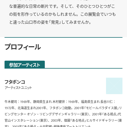
な普遍的な日常の断片です。そして、そのひとつひとつがこ
の街を形作っているのかもしれません。この展覧会でいつも
と違った山口市の姿を「発見」してみませんか。
プロフィール
参加アーティスト
フタボンコ
アーティストユニット
牛木健司：1969年、静岡県生まれ 木村健世：1969年、福島県生まれ 長谷川仁：
1972年、北海道生まれ2001年、フタボンコ始動。2001年「モビールパラダイス展」リ
ビングセンター オゾン・リビングデザインギャラリー（東京）、2001年「ある視点」代
官山インスタレーション（東京）、2003年、個展「ある地点」ヒルサイドギャラリー（東
京）、2003年「ある視点・十日町編」越後妻有アートトリエンナ ...