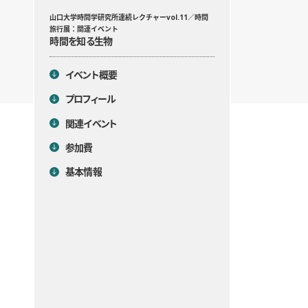
目次
山口大学時間学研究所連続レクチャーvol.11／時間
旅行展：関連イベント
時間を知る生物
イベント概要
プロフィール
関連イベント
参加費
基本情報