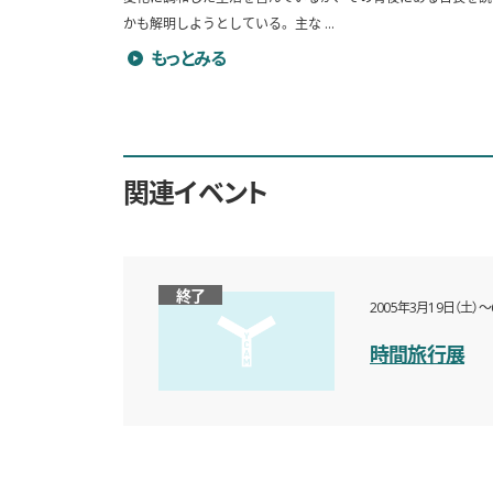
かも解明しようとしている。主な ...
富岡憲治のプロフィールを詳しく見る
もっとみる
関連イベント
終了
2005年3月19日（土）〜
時間旅行展