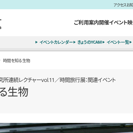
アクセス
お
ご利用案内
開催イベント
映
イベントカレンダー
きょうのYCAM
イベント一覧
時間を知る生物
所連続レクチャーvol.11／時間旅行展：関連イベント
る生物