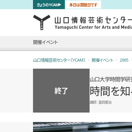
サブナビゲーション
きょうのYCAM
本日は開館日です
言語を切り替える
skip to main content
メインナビゲーション
開催イベント
山口情報芸術センター［YCAM］
開催イベント
2005
山口大学時間学研究
時間を知
終了
講師
富岡憲治
概要
全1枚のうち、1枚目のスライド