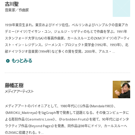
古川聖
音楽家／作曲家
1959年東京生まれ。東京およびドイツ在住。ベルリンおよびハンブルクの音楽アカ
デミー（ドイツ）でイサン・ユン、ジェルジ・リゲティのもとで作曲を学ぶ。1991年
スタンフォード大学（USA）の客員作曲家。カールスルーエのZKM（ドイツ）のアーティ
スト・イン・レジデンス。ジーメンス・プロジェクト奨学金（1992年、1993年）、北
部ドイツラジオ音楽賞（1994年）など多くの賞を受賞。2000年、アルス・ ...
古川聖のプロフィールを詳しく見る
もっとみる
藤幡正樹
メディアアーティスト
メディアアートのパイオニアとして、1980年代にCG作品《Mandala1983》、
《MIROKU_Maitreya》をSigGraph等で発表して話題となる。その後コンピュータに
よる彫刻作品《Geometric Love》、《Forbidden Fruits》を経て、90年代にはインタ
ラクティブ作品《Beyond Pages》を発表、同作品は98年にドイツ、カールスルーへ
のZKMに収蔵される。9 ...