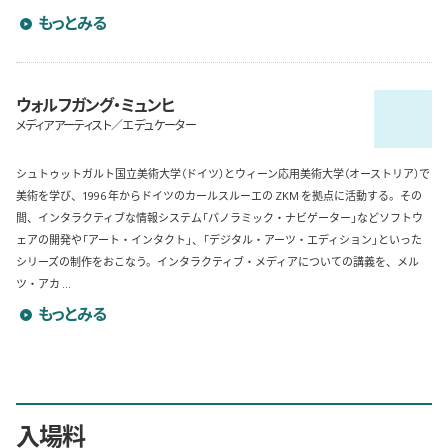
藤幡正樹のプロフィールを詳しく見る
もっとみる
ウォルフガング・ミュンヒ
メディアアーティスト／エデュケーター
シュトゥットガルト国立美術大学（ドイツ）とウィーン応用美術大学（オーストリア）で
美術を学び、1996 年からドイツのカールスルーエの ZKM を拠点に活動する。その
間、インタラクティブな情報システム「パノラミック・ナビゲーター」などソフトウ
ェアの開発や「アート・インタクト」、「デジタル・アーツ・エディション」といった
シリーズの制作をおこなう。インタラクティブ・メディアについての講義を、メル
ツ・アカ ...
ウォルフガング・ミュンヒのプロフィールを詳しく見る
もっとみる
入場料