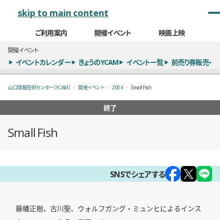
メインナビゲーション
skip to main content
ご利用案内
開催イベント
映画上映
開催イベント
イベントカレンダー
きょうのYCAM
イベント一覧
前売り券販売・
山口情報芸術センター［YCAM］
開催イベント
2004
Small Fish
終了
Small Fish
概要
SNSでシェアする
藤幡正樹、古川聖、ウォルフガング・ミュンヒによるインス