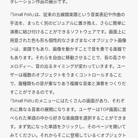
タレーション作品の展示です。
『Small Fish』は、従来の五線譜楽譜という音楽表記や作曲の
手法を、まったく別のビジュアルに置き換え、さらに簡単に
演奏に結び付けることができるソフトウェアです。画面上に
用意された色も形も個性的なさまざまな＜オブジェクト画像
＞は、楽譜でもあり、画像を動かすことで音を奏でる楽器で
もあります。それらを自由に移動させることで、音の高さや
メロディー、音の出るタイミングが変わっていきます。ユー
ザーは複数のオブジェクトをうまくコントロールすること
で、幾種類もの音が重なりあう複雑な音楽と演奏をつくりだ
すことができるのです。
『Small Fish』のメニューにはたくさんの画面があり、それぞ
れに異なる音楽の展開になります。ユーザーはTOP画面に並
べられた単語の中から好きな楽曲譜を選択することができま
す。まず気になった単語をクリックし、そのページを開いて
みてください。それからそこに登場している＜オブジェクト