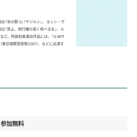
出『水の駅-3』『ヤジルシ』、ヨッシ・ヴ
演出『見よ、飛行機の高く飛べるを』、ル
ど。阿部初美演出作品には、『4.48サ
（東京国際芸術祭2007）、などに出演す
参加無料