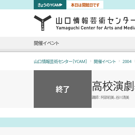
サブナビゲーション
きょうのYCAM
本日は開館日です
言語を切り替える
skip to main content
メインナビゲーション
開催イベント
山口情報芸術センター［YCAM］
開催イベント
2004
高校演劇
終了
講師
阿部初美、谷川清美
概要