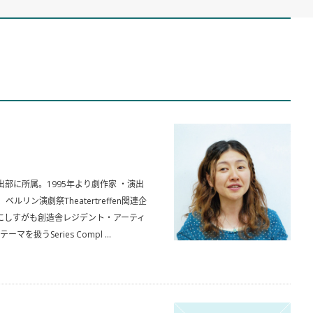
出部に所属。1995年より劇作家 ・演出
リン演劇祭Theatertreffen関連企
、にしすがも創造舎レジデント・アーティ
うSeries Compl ...