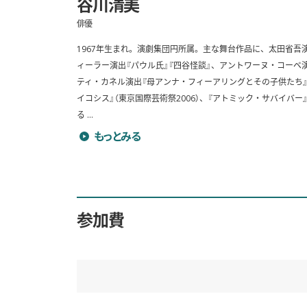
谷川清美
俳優
1967年生まれ。演劇集団円所属。主な舞台作品に、太田省吾演
ィーラー演出『パウル氏』『四谷怪談』、アントワーヌ・コーベ
ティ・カネル演出『母アンナ・フィーアリングとその子供たち』な
イコシス』（東京国際芸術祭2006）、『アトミック・サバイバー』
る ...
谷川清美のプロフィールを詳しく見る
もっとみる
参加費