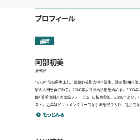
プロフィール
講師
阿部初美
演出家
1970年茨城県生まれ。武蔵野美術大学卒業後、演劇集団円 演
家の太田省吾に師事。2000年より演出活動を始める。2003年、ベル
画「若手演劇人の国際フォーラム」に招聘参加。2006年より
スト。近年はドキュメンタリー的な手法を取り入れ、社会的なテーマを扱
阿部初美のプロフィールを詳しく見る
もっとみる