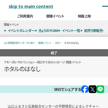
メインナビゲーション
skip to main content
ご利用案内
開催イベント
映画上映
開催イベント
イベントカレンダー
きょうのYCAM
イベント一覧
前売り券販売・
山口情報芸術センター［YCAM］
開催イベント
2003
ホタルのはなし
終了
アモーダル・サスペンション―飛びかう光のメッセージ：関連イベント
ホタルのはなし
概要
SNSでシェアする
山口ふるさと伝承総合センターの平野慎吾によるレクチャー