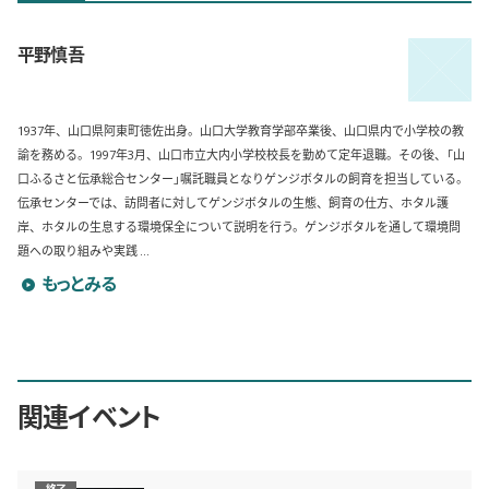
平野慎吾
1937年、山口県阿東町徳佐出身。山口大学教育学部卒業後、山口県内で小学校の教
諭を務める。1997年3月、山口市立大内小学校校長を勤めて定年退職。その後、「山
口ふるさと伝承総合センター」嘱託職員となりゲンジボタルの飼育を担当している。
伝承センターでは、訪問者に対してゲンジボタルの生態、飼育の仕方、ホタル護
岸、ホタルの生息する環境保全について説明を行う。ゲンジボタルを通して環境問
題への取り組みや実践 ...
平野慎吾のプロフィールを詳しく見る
もっとみる
関連イベント
終了