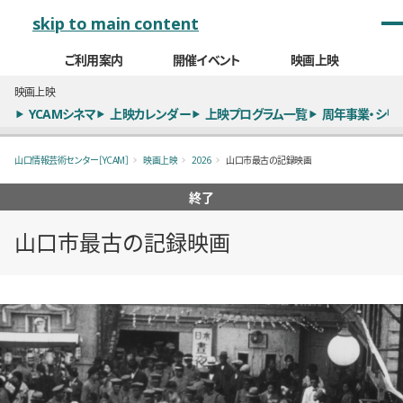
メインナビゲーション
skip to main content
ご利用案内
開催イベント
映画上映
映画上映
YCAMシネマ
上映カレンダー
上映プログラム一覧
周年事業・シリ
山口情報芸術センター［YCAM］
映画上映
2026
山口市最古の記録映画
終了
山口市最古の記録映画
概要