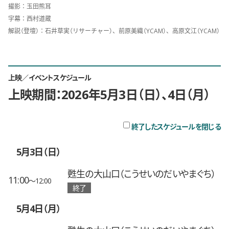
撮影：玉田熊耳
字幕：西村道蔵
解説（登壇）：石井草実（リサーチャー）、前原美織（YCAM）、高原文江（YCAM）
上映／イベントスケジュール
上映期間：2026年5月3日（日）、4日（月）
チ
終了したスケジュールを閉じる
5月3日（日）
甦生の大山口（こうせいのだいやまぐち）
11:00
〜12:00
終了
5月4日（月）