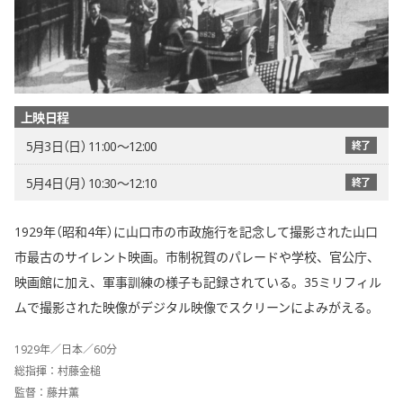
上映日程
5月3日（日） 11:00〜12:00
終了
5月4日（月） 10:30〜12:10
終了
1929年（昭和4年）に山口市の市政施行を記念して撮影された山口
市最古のサイレント映画。市制祝賀のパレードや学校、官公庁、
映画館に加え、軍事訓練の様子も記録されている。35ミリフィル
ムで撮影された映像がデジタル映像でスクリーンによみがえる。
1929年／日本／60分
総指揮：村藤金槌
監督：藤井薫