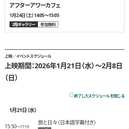
アフターアワーカフェ
開催日時
1月24日（土）14:05〜15:05
2階ギャラリー
参加無料
上映／イベントスケジュール
上映期間：2026年1月21日（水）〜2月8日
（日）
チ
終了したスケジュールを閉じる
1月21日（水）
旅と日々〈日本語字幕付き〉
15:50
〜17:19