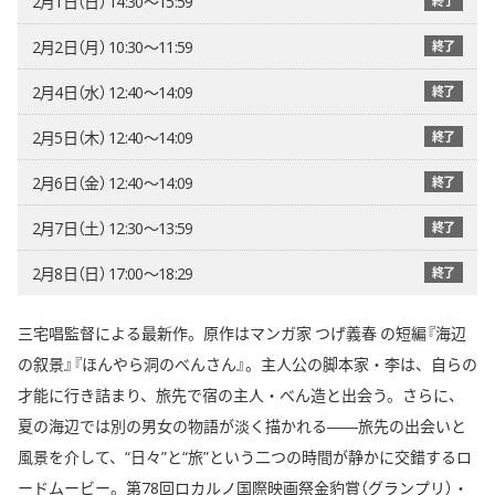
2月1日（日） 14:30〜15:59
終了
2月2日（月） 10:30〜11:59
終了
2月4日（水） 12:40〜14:09
終了
2月5日（木） 12:40〜14:09
終了
2月6日（金） 12:40〜14:09
終了
2月7日（土） 12:30〜13:59
終了
2月8日（日） 17:00〜18:29
終了
三宅唱監督による最新作。原作はマンガ家 つげ義春 の短編『海辺
の叙景』『ほんやら洞のべんさん』。主人公の脚本家・李は、自らの
才能に行き詰まり、旅先で宿の主人・べん造と出会う。さらに、
夏の海辺では別の男女の物語が淡く描かれる――旅先の出会いと
風景を介して、“日々”と“旅”という二つの時間が静かに交錯するロ
ードムービー。第78回ロカルノ国際映画祭金豹賞（グランプリ）・