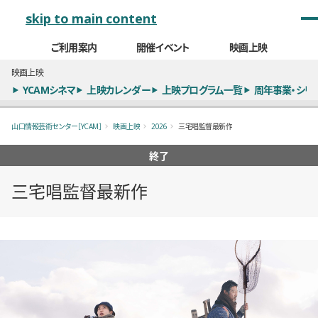
メインナビゲーション
skip to main content
ご利用案内
開催イベント
映画上映
映画上映
YCAMシネマ
上映カレンダー
上映プログラム一覧
周年事業・シリ
山口情報芸術センター［YCAM］
映画上映
2026
三宅唱監督最新作
終了
三宅唱監督最新作
概要