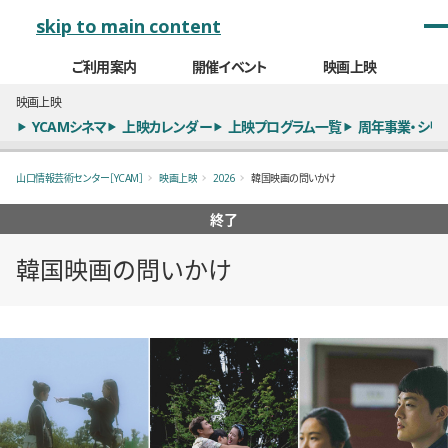
メインナビゲーション
skip to main content
ご利用案内
開催イベント
映画上映
映画上映
YCAMシネマ
上映カレンダー
上映プログラム一覧
周年事業・シリ
山口情報芸術センター［YCAM］
映画上映
2026
韓国映画の問いかけ
終了
韓国映画の問いかけ
概要