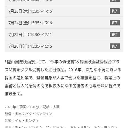
7月23日（木） 15:35〜17:16
終了
7月24日（金） 15:35〜17:16
終了
7月25日（土） 10:30〜12:11
終了
7月26日（日） 13:35〜15:16
終了
「釜山国際映画祭」にて、“今年の俳優賞”＆韓国映画監督組合プラ
スM賞をダブル受賞した注目作品。2016年、深刻な不況に陥いる
韓国の造船業で、監督自身が人事で働いた経験を基に、職業上の
義務と個人的感情の間で板挟みになる労働者の心理を深い視点で
描き出す。
2023年／韓国／101分／配給：太秦
監督・脚本：パク・ホンジュン
音楽：イム・ミンジュ
出演：チャン・ソンボム、ソ・ソッキュ、キム・ドヨン、キム・ヨンウン、