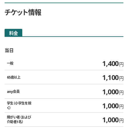
チケット情報
料金
当日
1,400
一般
円
1,100
65歳以上
円
1,000
any会員
円
1,000
学生（小学生を除
円
く）
1,000
障がい者（および
円
介助者1名）