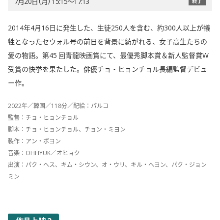
7月20日（月） 15:15〜17:13
終了
2014年4月16日に発生した、生徒250人を含む、約300人以上が犠
牲となったセウォル号の前日を背景に紡がれる、女子高生たちの
愛の物語。第45 回青龍映画賞にて、最優秀脚本賞＆新人監督賞W
受賞の快挙を果たした。俳優チョ・ヒョンチョル長編監督デビュ
ー作。
2022年／韓国／118分／配給：パルコ
監督：チョ・ヒョンチョル
脚本：チョ・ヒョンチョル、チョン・ミヨン
製作：アン・ボヨン
音楽：OHHYUK／オヒョク
出演：パク・ヘス、キム・シウン、オ・ウリ、キル・ヘヨン、パク・ジョン
ミン