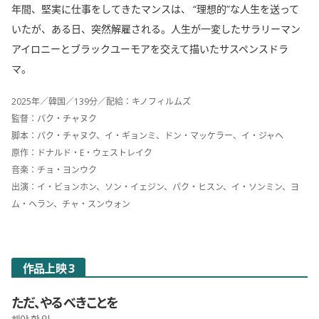
年間、堅実に仕事をしてきたマンスは、 “理想的”な人生を送って
いたが、ある日、突然解雇される。人生が一変したサラリーマン
アイロニーとブラックユーモアを交えて描いたサスペンスドラ
マ。
2025年／韓国／139分／配給：キノフィルムズ
監督：パク・チャヌク
脚本：パク・チャヌク、イ・ギョンミ、ドン・マッケラー、イ・ジャヘ
原作：ドナルド・E・ウェストレイク
音楽：チョ・ヨンウク
出演：イ・ビョンホン、ソン・イェジン、パク・ヒスン、イ・ソンミン、ヨ
ム・ヘラン、チャ・スンウォン
作品上映 3
ただ、やるべきことを