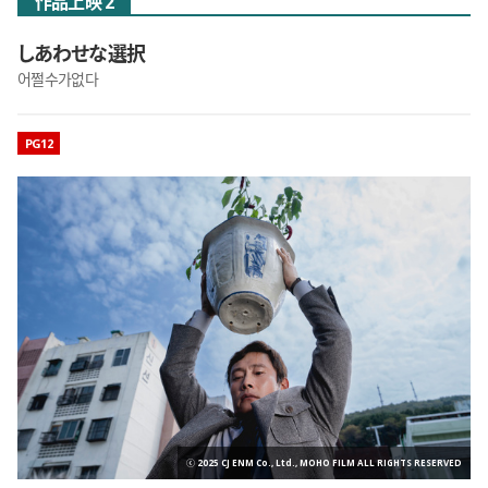
作品上映 2
しあわせな選択
어쩔수가없다
映画のレーティング
PG12
ⓒ 2025 CJ ENM Co., Ltd., MOHO FILM ALL RIGHTS RESERVED