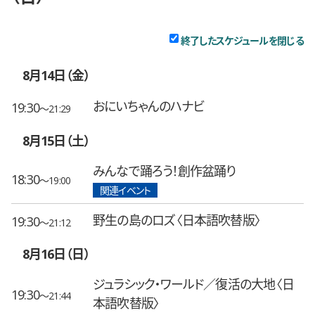
チ
終了したスケジュールを閉じる
8月14日（金）
おにいちゃんのハナビ
19:30
〜21:29
8月15日（土）
みんなで踊ろう！創作盆踊り
18:30
〜19:00
関連イベント
野生の島のロズ〈日本語吹替版〉
19:30
〜21:12
8月16日（日）
ジュラシック・ワールド／復活の大地〈日
19:30
〜21:44
本語吹替版〉