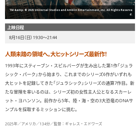
TM &amp; © 2025 Universal Studios and Amblin Entertainment, Inc. All Rights Reserve
d.
上映日程
8月16日（日） 19:30〜21:44
人類未踏の領域へ。大ヒットシリーズ最新作！
1993年にスティーブン・スピルバーグが生み出した第1作「ジュラ
シック・パーク」から始まり、これまでのシリーズ6作がいずれも
大ヒットを記録してきた「ジュラシック」シリーズの通算7作目。新
たな冒険を率いるのは、シリーズ初の女性主人公となるスカーレ
ット・ヨハンソン。前作から5年、陸・海・空の3大恐竜のDNAサ
ンプルを採取するミッションに挑む。
2025年／アメリカ／134分／監督：ギャレス・エドワーズ