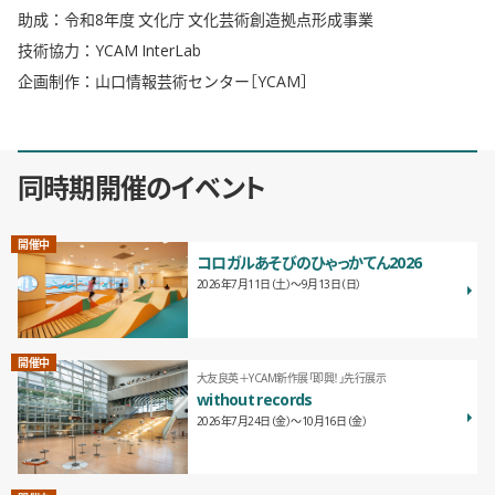
助成：令和8年度 文化庁 文化芸術創造拠点形成事業
技術協力：YCAM InterLab
企画制作：山口情報芸術センター［YCAM］
同時期開催のイベント
開催中
コロガルあそびのひゃっかてん2026
2026年7月11日（土）〜9月13日（日）
開催中
大友良英＋YCAM新作展「即興！」先行展示
without records
2026年7月24日（金）〜10月16日（金）