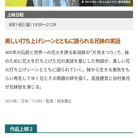
© 2010「おにいちゃんのハナビ」製作委員会
上映日程
8月14日（金） 19:30〜21:29
美しい打ち上げシーンとともに語られる兄妹の実話
400年の伝統と世界一の花火を誇る新潟県の「片貝まつり」で、妹
のために花火を打ち上げた兄の実話を基にした物語が、美しい花
火打ち上げシーンとともに語られていく。妹から生きる勇気をも
らい再生してゆく兄とその両親の絆を描く。高良健吾と谷村美月
が兄妹役を演じる。
2010年／日本／119分／監督：国本雅広
作品上映 2