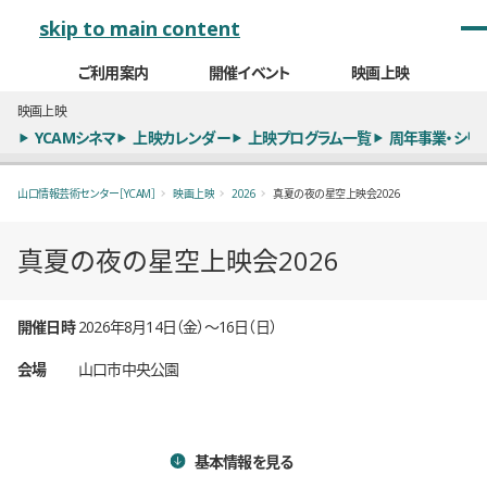
メインナビゲーション
skip to main content
ご利用案内
開催イベント
映画上映
映画上映
YCAMシネマ
上映カレンダー
上映プログラム一覧
周年事業・シリ
山口情報芸術センター［YCAM］
映画上映
2026
真夏の夜の星空上映会2026
真夏の夜の星空上映会2026
概要
開催日時
2026年8月14日（金）〜16日（日）
会場
山口市中央公園
基本情報を見る