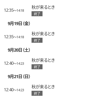
秋が来るとき
12:35
〜14:18
終了
9月19日（金）
秋が来るとき
12:35
〜14:18
終了
9月20日（土）
秋が来るとき
12:40
〜14:23
終了
9月21日（日）
秋が来るとき
12:40
〜14:23
終了