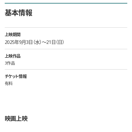
基本情報
上映期間
2025年9月3日（水）〜21日（日）
上映作品
3作品
チケット情報
有料
映画上映