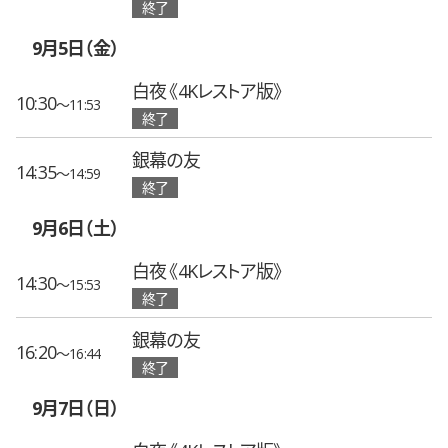
終了
9月5日（金）
白夜《4Kレストア版》
10:30
〜11:53
終了
銀幕の友
14:35
〜14:59
終了
9月6日（土）
白夜《4Kレストア版》
14:30
〜15:53
終了
銀幕の友
16:20
〜16:44
終了
9月7日（日）