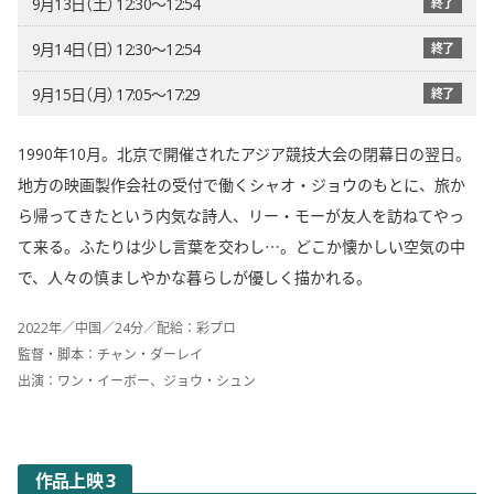
9月13日（土） 12:30〜12:54
終了
9月14日（日） 12:30〜12:54
終了
9月15日（月） 17:05〜17:29
終了
1990年10月。北京で開催されたアジア競技大会の閉幕日の翌日。
地方の映画製作会社の受付で働くシャオ・ジョウのもとに、旅か
ら帰ってきたという内気な詩人、リー・モーが友人を訪ねてやっ
て来る。ふたりは少し言葉を交わし…。どこか懐かしい空気の中
で、人々の慎ましやかな暮らしが優しく描かれる。
2022年／中国／24分／配給：彩プロ
監督・脚本：チャン・ダーレイ
出演：ワン・イーボー、ジョウ・シュン
作品上映 3