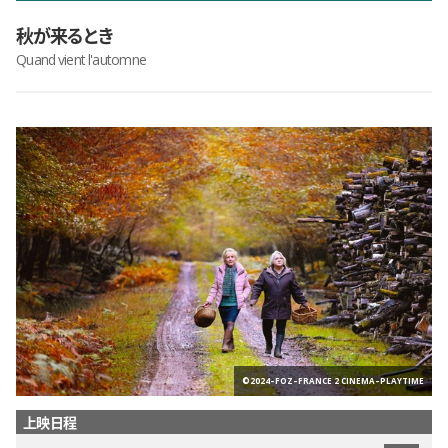
秋が来るとき
Quand vient l'automne
©2024–FOZ–FRANCE 2 CINEMA–PLAYTIME
上映日程