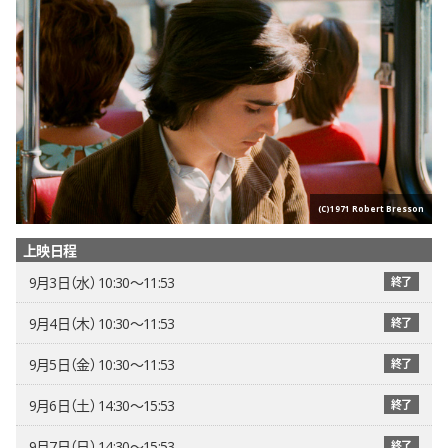
(C)1971 Robert Bresson
上映日程
9月3日（水） 10:30〜11:53
終了
9月4日（木） 10:30〜11:53
終了
9月5日（金） 10:30〜11:53
終了
9月6日（土） 14:30〜15:53
終了
9月7日（日） 14:30〜15:53
終了