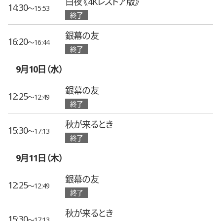
白夜《4Kレストア版》
14:30
〜15:53
終了
銀幕の友
16:20
〜16:44
終了
9月10日（水）
銀幕の友
12:25
〜12:49
終了
秋が来るとき
15:30
〜17:13
終了
9月11日（木）
銀幕の友
12:25
〜12:49
終了
秋が来るとき
15:30
〜17:13