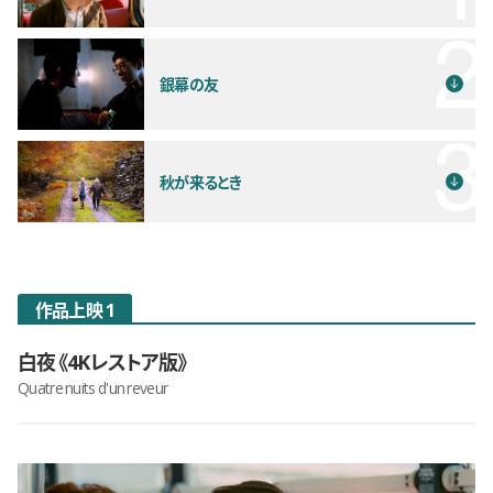
銀幕の友
秋が来るとき
作品上映 1
白夜《4Kレストア版》
Quatre nuits d'un reveur