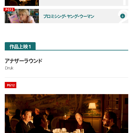
観覧年齢制限
PG12
プロミシング・ヤング・ウーマン
作品上映 1
アナザーラウンド
Druk
映画のレーティング
PG12