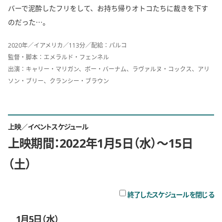
バーで泥酔したフリをして、お持ち帰りオトコたちに裁きを下す
のだった…。
2020年／イアメリカ／113分／配給：パルコ
監督・脚本：エメラルド・フェンネル
出演：キャリー・マリガン、ボー・バーナム、ラヴァルヌ・コックス、アリ
ソン・ブリー、クランシー・ブラウン
上映／イベントスケジュール
上映期間：2022年1月5日（水）〜15日
（土）
チ
終了したスケジュールを閉じる
1月5日（水）