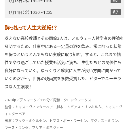
1月13日（木） 14:45〜16:40
終了
1月14日（金） 10:30〜12:25
終了
酔っ払って人生大逆転！？
冴えない高校教師とその同僚3人は、ノルウェー人哲学者の理論を
証明するため、仕事中にある一定量の酒を飲み、常に酔った状態
を保つというとんでもない実験に取り組む。すると、これまで惰
性でやり過ごしていた授業も活気に満ち、生徒たちとの関係性も
良好になっていく。ゆっくりと確実に人生が良い方向に向かって
いくのだが…。世界の映画賞を多数受賞した、ビターでユーモラ
スな人生讃歌！
2020年／デンマーク／115分／配給：クロックワークス
監督：トマス・ヴィンターベア 脚本：トビアス・リンホルム、トマス・ヴ
ィンターベア
出演：マッツ・ミケルセン、トマス・ボー・ラーセン、マグナス・ミラン、
ラース・ランゼ、マリア・ボネヴィー