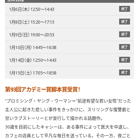
1月6日（木） 12:50〜14:43
終了
1月8日（土） 15:20〜17:13
終了
1月9日（日） 19:00〜20:53
終了
1月10日（月） 14:45〜16:38
終了
1月14日（金） 12:50〜14:43
終了
1月15日（土） 17:05〜18:58
終了
第93回アカデミー賞脚本賞受賞！
“プロミシング・ヤング・ウーマン＝“前途有望な若い女性”だった
主人公に起きた悲しい事件をきっかけに、スリリングな復讐劇と
甘いラブストーリーとが並行して描かれる話題作。
30歳を目前にしたキャシーは、ある事件によって医大を中退し、
カフェの店員として平凡な毎日を送っている。その一方、夜ごと