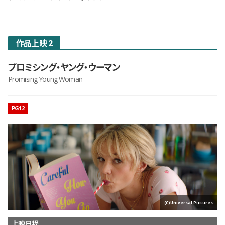
作品上映 2
プロミシング・ヤング・ウーマン
Promising Young Woman
映画のレーティング
PG12
(C)Universal Pictures
上映日程