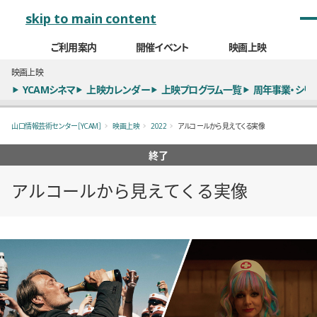
メインナビゲーション
skip to main content
ご利用案内
開催イベント
映画上映
映画上映
YCAMシネマ
上映カレンダー
上映プログラム一覧
周年事業・シリ
山口情報芸術センター［YCAM］
映画上映
2022
アルコールから見えてくる実像
終了
アルコールから見えてくる実像
概要