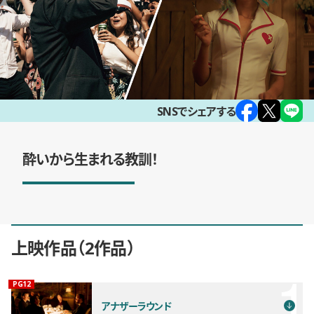
SNSでシェアする
酔いから生まれる教訓！
上映作品
2作品
観覧年齢制限
PG12
アナザーラウンド