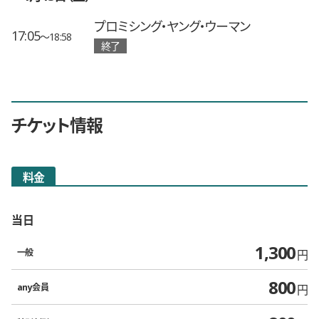
プロミシング・ヤング・ウーマン
17:05
〜18:58
終了
チケット情報
料金
当日
1,300
一般
円
800
any会員
円