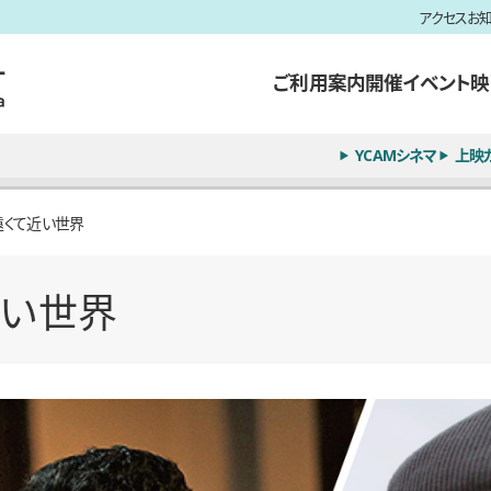
アクセス
お
ご利用案内
開催イベント
映
YCAMシネマ
上映
遠くて近い世界
い世界