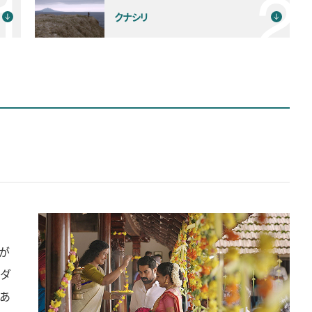
クナシリ
が
ダ
あ