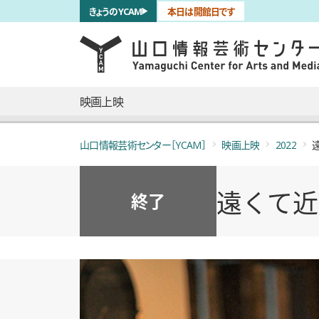
サブナビゲーション
きょうのYCAM
本日は開館日です
言語を切り替える
skip to main content
メインナビゲーション
映画上映
山口情報芸術センター［YCAM］
映画上映
2022
遠くて近
終了
概要