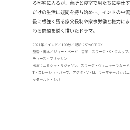
る邸宅に入るが、台所と寝室で男たちに奉仕す
だけの生活に疑問を持ち始め…。インドの中流
級に根強く残る家父長制や家事労働と権力にま
わる問題を鋭く描いたドラマ。
2021年／インド／100分／配給：SPACEBOX
監督・脚本／ジョー・ベービ 音楽：スラージ・S・クルップ
チュース・プリッカン
出演：ニミシャ・サジャヤン、スラージ・ヴェニャーラムード
T・スレーシュ・バーブ、アジタ・V・M、ラーマデーバカバニ
ッダールト・シバ