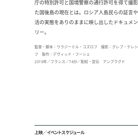
庁の特別許可と国境警察の通行許可を得て撮影
た国後島の現在とは。ロシア人島民らの証言や
活の実態をありのままに映し出したドキュメン
リー。
監督・脚本：ウラジーミル・コズロフ 撮影：グレブ・テレシ
フ 製作：デヴィッド・フーシェ
2019年／フランス／74分／配給・宣伝 アンプラグド
上映／イベントスケジュール