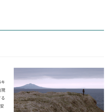
6キ
(現
する
安