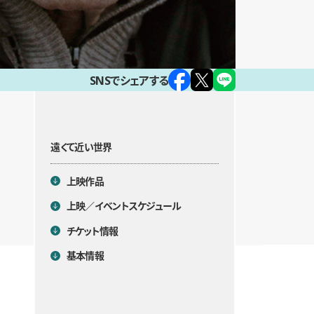
SNSでシェアする
遠くて近い世界
目次
上映作品
上映／イベントスケジュール
チケット情報
基本情報