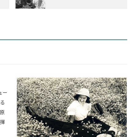
ュー
る
原
揮