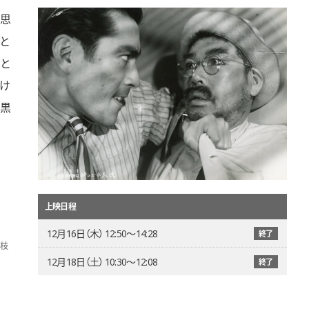
思
と
と
け
黒
上映日程
12月16日（木） 12:50〜14:28
終了
枝
12月18日（土） 10:30〜12:08
終了