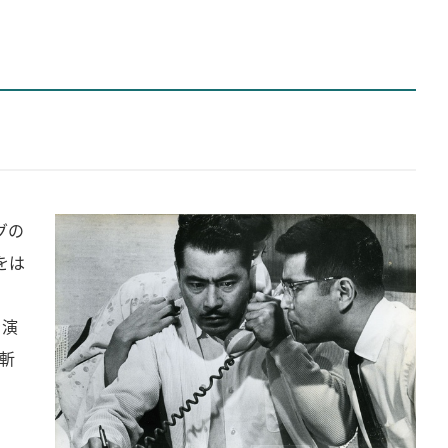
グの
をは
を演
斬