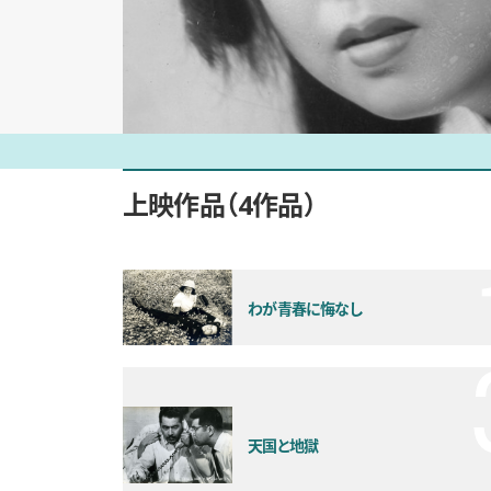
上映作品
4作品
わが青春に悔なし
天国と地獄