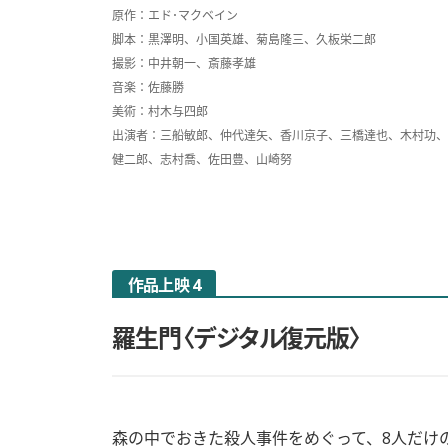
原作：エド･マクベイン
脚本：黒澤明、小国英雄、菊島隆三、久板栄二郎
撮影：中井朝一、斎藤孝雄
音楽：佐藤勝
美術：村木与四郎
出演者：三船敏郎、仲代達矢、香川京子、三橋達也、木村功、
健二郎、志村喬、佐田豊、山崎努
作品上映 4
羅生門〈デジタル復元版〉
森の中でおきた殺人事件をめぐって、8人だけ