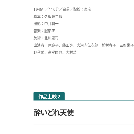
1946年／110分／白黒／配給：東宝
脚本：久板栄二郎
撮影：中井朝一
音楽：服部正
美術：北川恵司
出演者：原節子、藤田進、大河内伝次郎、杉村春子、三好栄子
野秋武、高堂国典、志村喬
作品上映 2
酔いどれ天使