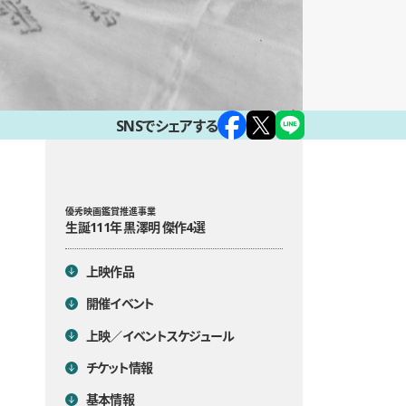
SNSでシェアする
目次
優秀映画鑑賞推進事業
生誕111年 黒澤明 傑作4選
上映作品
開催イベント
上映／イベントスケジュール
チケット情報
基本情報