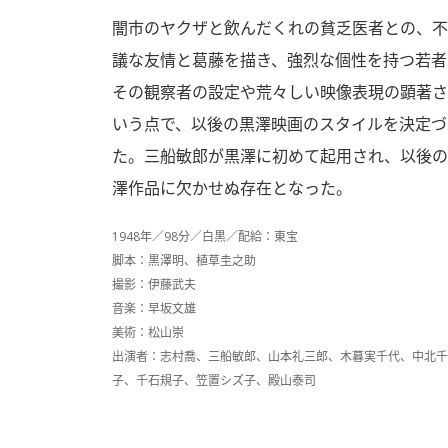
闇市のヤクザと飲んだくれの貧乏医者との、不
議な友情と葛藤を描き、強烈な個性を持つ若者
その観察者の設定や荒々しい映像表現の顕著さ
いう点で、以後の黒澤映画のスタイルを決定づ
た。三船敏郎が黒澤に初めて起用され、以後の
澤作品に欠かせぬ存在となった。
1948年／98分／白黒／配給：東宝
脚本：黒澤明、植草圭之助
撮影：伊藤武夫
音楽：早坂文雄
美術：松山崇
出演者：志村喬、三船敏郎、山本礼三郎、木暮実千代、中北千
子、千石規子、笠置シズ子、殿山泰司