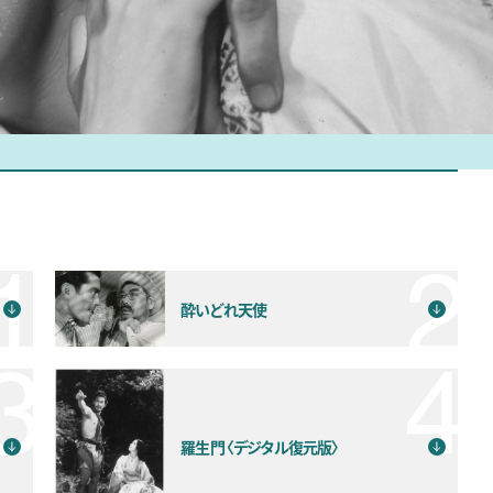
酔いどれ天使
羅生門〈デジタル復元版〉