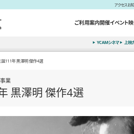
アクセス
お
ご利用案内
開催イベント
映
YCAMシネマ
上映
生誕111年 黒澤明 傑作4選
事業
年 黒澤明 傑作4選