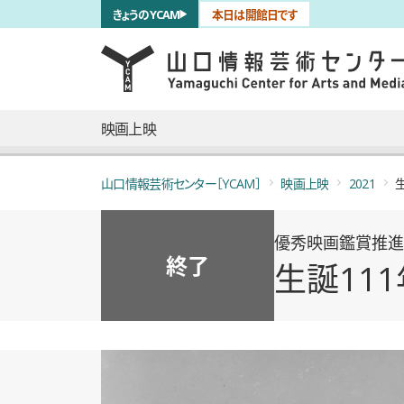
サブナビゲーション
きょうのYCAM
本日は開館日です
言語を切り替える
skip to main content
メインナビゲーション
映画上映
山口情報芸術センター［YCAM］
映画上映
2021
優秀映画鑑賞推進
終了
生誕111
概要