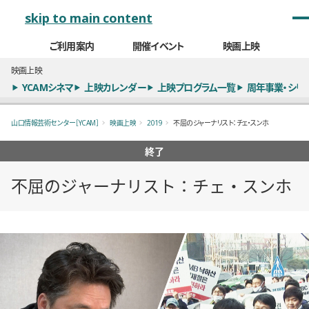
メインナビゲーション
skip to main content
ご利用案内
開催イベント
映画上映
映画上映
YCAMシネマ
上映カレンダー
上映プログラム一覧
周年事業・シリ
山口情報芸術センター［YCAM］
映画上映
2019
不屈のジャーナリスト：チェ・スンホ
終了
不屈のジャーナリスト：チェ・スンホ
概要