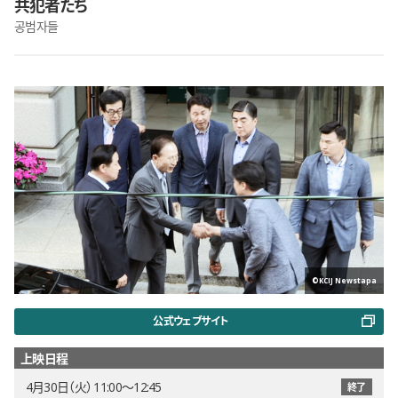
共犯者たち
공범자들
©KCIJ Newstapa
公式ウェブサイト
上映日程
4月30日（火） 11:00〜12:45
終了