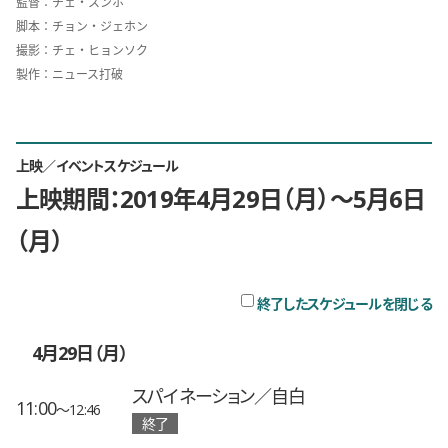
監督：チェ・スンホ
脚本：チョン・ジェホン
撮影：チェ・ヒョンソク
製作：ニュース打破
上映／イベントスケジュール
上映期間：2019年4月29日（月）〜5月6日
（月）
チ
終了したスケジュールを閉じる
4月29日（月）
スパイネーション／自白
11:00
〜12:46
終了