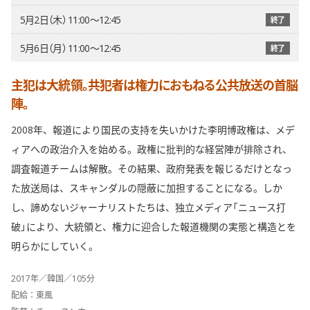
5月2日（木） 11:00〜12:45
終了
5月6日（月） 11:00〜12:45
終了
主犯は大統領。共犯者は権力におもねる公共放送の首脳
陣。
2008年、報道により国民の支持を失いかけた李明博政権は、メデ
ィアへの政治介入を始める。政権に批判的な経営陣が排除され、
調査報道チームは解散。その結果、政府発表を報じるだけとなっ
た放送局は、スキャンダルの隠蔽に加担することになる。しか
し、諦めないジャーナリストたちは、独立メディア「ニュース打
破」により、大統領と、権力に迎合した報道機関の実態と構造とを
明らかにしていく。
2017年／韓国／105分
配給：東風