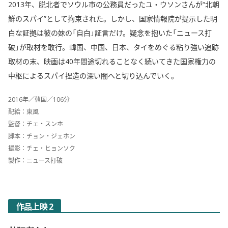
2013年、脱北者でソウル市の公務員だったユ・ウソンさんが“北朝
鮮のスパイ”として拘束された。しかし、国家情報院が提示した明
白な証拠は彼の妹の「自白」証言だけ。疑念を抱いた「ニュース打
破」が取材を敢行。韓国、中国、日本、タイをめぐる粘り強い追跡
取材の末、映画は40年間途切れることなく続いてきた国家権力の
中枢によるスパイ捏造の深い闇へと切り込んでいく。
2016年／韓国／106分
配給：東風
監督：チェ・スンホ
脚本：チョン・ジェホン
撮影：チェ・ヒョンソク
製作：ニュース打破
作品上映 2