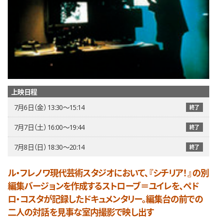
上映日程
7月6日（金） 13:30〜15:14
終了
7月7日（土） 16:00〜19:44
終了
7月8日（日） 18:30〜20:14
終了
ル・フレノワ現代芸術スタジオにおいて、『シチリア！』の別
編集バージョンを作成するストローブ＝ユイレを、ペド
ロ・コスタが記録したドキュメンタリー。編集台の前での
二人の対話を見事な室内撮影で映し出す