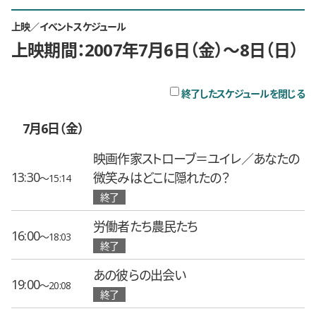
上映／イベントスケジュール
上映期間：2007年7月6日（金）〜8日（日）
チ
終了したスケジュールを閉じる
7月6日（金）
映画作家ストローブ＝ユイレ／あなたの
13:30
微笑みはどこに隠れたの？
〜15:14
終了
労働者たち農民たち
16:00
〜18:03
終了
あの彼らの出会い
19:00
〜20:08
終了