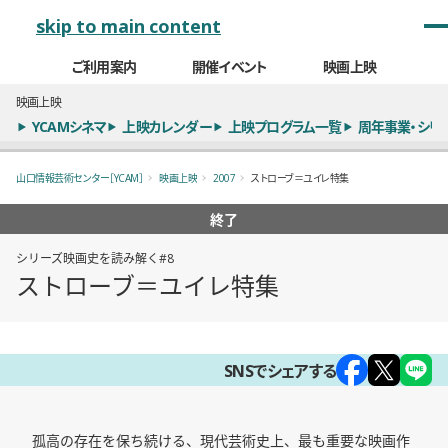
メインナビゲーション
skip to main content
ご利用案内
開催イベント
映画上映
映画上映
YCAMシネマ
上映カレンダー
上映プログラム一覧
周年事業・シリ
山口情報芸術センター［YCAM］
映画上映
2007
ストローブ＝ユイレ特集
終了
シリーズ映画史を読み解く#8
ストローブ＝ユイレ特集
概要
SNSでシェアする
孤高の存在を保ち続ける、現代芸術史上、最も重要な映画作