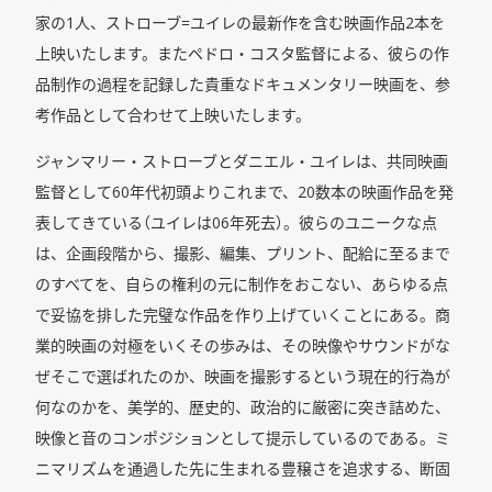
家の1人、ストローブ=ユイレの最新作を含む映画作品2本を
上映いたします。またペドロ・コスタ監督による、彼らの作
品制作の過程を記録した貴重なドキュメンタリー映画を、参
考作品として合わせて上映いたします。
ジャンマリー・ストローブとダニエル・ユイレは、共同映画
監督として60年代初頭よりこれまで、20数本の映画作品を発
表してきている（ユイレは06年死去）。彼らのユニークな点
は、企画段階から、撮影、編集、プリント、配給に至るまで
のすべてを、自らの権利の元に制作をおこない、あらゆる点
で妥協を排した完璧な作品を作り上げていくことにある。商
業的映画の対極をいくその歩みは、その映像やサウンドがな
ぜそこで選ばれたのか、映画を撮影するという現在的行為が
何なのかを、美学的、歴史的、政治的に厳密に突き詰めた、
映像と音のコンポジションとして提示しているのである。ミ
ニマリズムを通過した先に生まれる豊穣さを追求する、断固