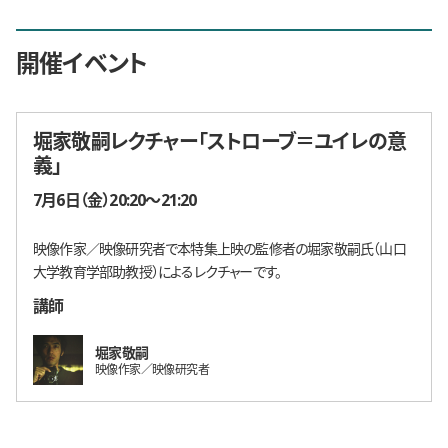
開催イベント
堀家敬嗣レクチャー「ストローブ＝ユイレの意
義」
開催日時
7月6日（金）20:20〜21:20
映像作家／映像研究者で本特集上映の監修者の堀家敬嗣氏（山口
大学教育学部助教授）によるレクチャーです。
講師
堀家敬嗣
映像作家／映像研究者