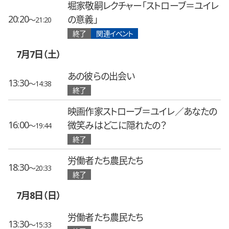
堀家敬嗣レクチャー「ストローブ＝ユイレ
20:20
の意義」
〜21:20
終了
関連イベント
7月7日（土）
あの彼らの出会い
13:30
〜14:38
終了
映画作家ストローブ＝ユイレ／あなたの
16:00
微笑みはどこに隠れたの？
〜19:44
終了
労働者たち農民たち
18:30
〜20:33
終了
7月8日（日）
労働者たち農民たち
13:30
〜15:33