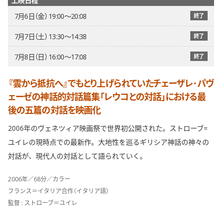
7月6日（金） 19:00〜20:08
終了
7月7日（土） 13:30〜14:38
終了
7月8日（日） 16:00〜17:08
終了
『雲から抵抗へ』でもとり上げられていたチェーザレ･パヴ
ェーゼの神話的対話篇集「レウコとの対話」における最
後の五篇の対話を映画化
2006年のヴェネツィア映画祭で世界初公開された。ストローブ=
ユイレの現時点での最新作。大地性を巡るギリシア神話の神々の
対話が、現代人の対話として語られていく。
2006年／68分／カラー
フランス＝イタリア合作（イタリア語）
監督 : ストローブ＝ユイレ