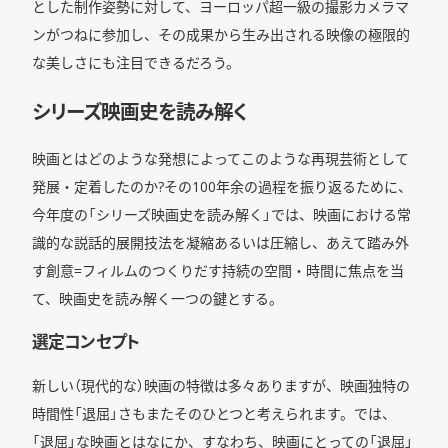
とした制作姿勢に対して、ヨーロッパ超一級の撮影カメラマ
ンがつねに参加し、その成果から生み出される映像の極限的
な美しさにも注目できるだろう。
シリーズ映画史を読み解く
映画とはどのような発想によってこのような再現芸術として
発展・定着したのか?その100年余の過程を振り返るために、
今年度の「シリーズ映画史を読み解く」では、映画における常
識的な説話的展開技法を凝縮あるいは圧縮し、あえて踏み外
す創意=フィルムのつくりだす持続の空間・時間に焦点を当
て、映画史を読み解く一つの鍵とする。
選定コンセプト
新しい（現代的な）映画の特徴は多々ありますが、映画独特の
時間性「退屈」さもまたそのひとつと考えられます。では、
「退屈」な映画とはなにか、すなわち、映画にとっての「退屈」