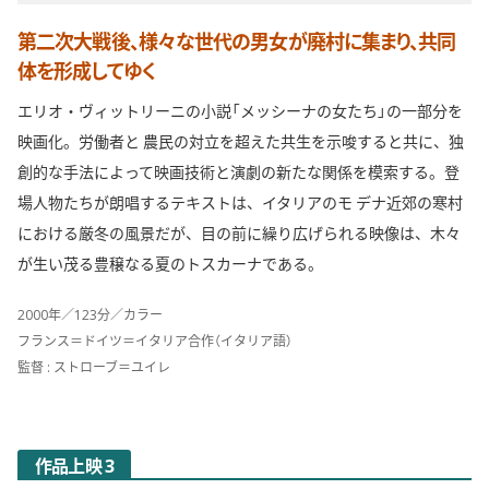
第二次大戦後、様々な世代の男女が廃村に集まり、共同
体を形成してゆく
エリオ・ヴィットリーニの小説「メッシーナの女たち」の一部分を
映画化。労働者と 農民の対立を超えた共生を示唆すると共に、独
創的な手法によって映画技術と演劇の新たな関係を模索する。登
場人物たちが朗唱するテキストは、イタリアのモ デナ近郊の寒村
における厳冬の風景だが、目の前に繰り広げられる映像は、木々
が生い茂る豊穣なる夏のトスカーナである。
2000年／123分／カラー
フランス＝ドイツ＝イタリア合作（イタリア語）
監督 : ストローブ＝ユイレ
作品上映 3