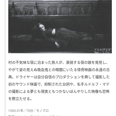
村の不気味な宿に泊まった旅人が、衰弱する宿の娘を発見し、
やがて姿の見えぬ吸血鬼との暗闇にいたる怪奇映画の永遠の古
典。ドライヤーは自分自信のプロダクションを興して撮影した
初のサウンド映画で、抑制された台詞や、名手ルドルフ・マテ
の撮影による夢とも現実ともつかないぼんやりした映像も恐怖
を際立たせる。
1930-31年／70分／モノクロ