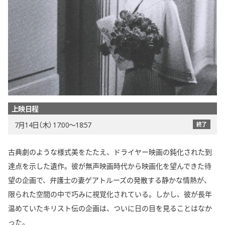
上映日程
7月14日（木） 17:00〜18:57
終了
古典劇のような様式美をたたえ、ドライヤー映画の鈍化された到
達点を示した遺作。彼が無声映画時代から映画化を望んできた待
望の企画で、弁護士の妻ゲアトルーズの発散する静かな情熱が、
限られた空間の中で巧みに視覚化されている。しかし、彼が長年
温めていたキリスト伝の企画は、ついに日の目を見ることはなか
った。