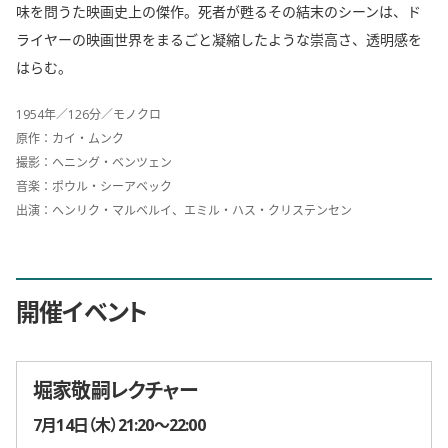
味を問うた映画史上の傑作。死者が甦るその結末のシーンは、ド
ライヤーの映画世界をまるごと凝縮したような崇高さ、透明感を
はらむ。
1954年／126分／モノクロ
原作：カイ・ムンク
撮影：ヘニング・ベンツェン
音楽：ポウル・シーアベック
出演：ヘンリク・マルベルイ、エミル・ハス・クリステンセン
開催イベント
堀家敬嗣レクチャー
開催日時
7月14日（木）21:20〜22:00