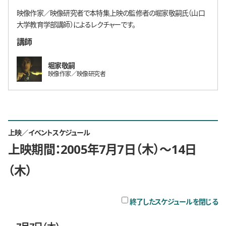
映像作家／映像研究者で本特集上映の監修者の堀家敬嗣氏（山口
大学教育学部講師）によるレクチャーです。
講師
堀家敬嗣
映像作家／映像研究者
上映／イベントスケジュール
上映期間：2005年7月7日（木）〜14日
（木）
チ
終了したスケジュールを閉じる