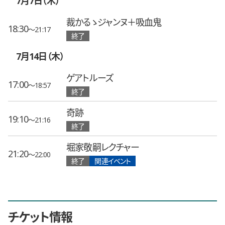
7月7日（木）
裁かるゝジャンヌ＋吸血鬼
18:30
〜21:17
終了
7月14日（木）
ゲアトルーズ
17:00
〜18:57
終了
奇跡
19:10
〜21:16
終了
堀家敬嗣レクチャー
21:20
〜22:00
終了
関連イベント
チケット情報