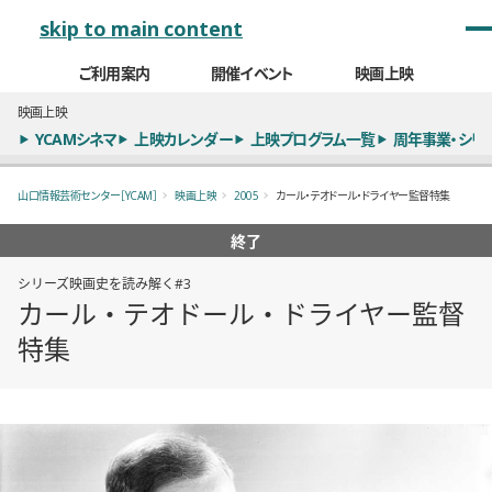
メインナビゲーション
skip to main content
ご利用案内
開催イベント
映画上映
映画上映
YCAMシネマ
上映カレンダー
上映プログラム一覧
周年事業・シリ
山口情報芸術センター［YCAM］
映画上映
2005
カール・テオドール・ドライヤー監督特集
終了
シリーズ映画史を読み解く#3
カール・テオドール・ドライヤー監督
特集
概要