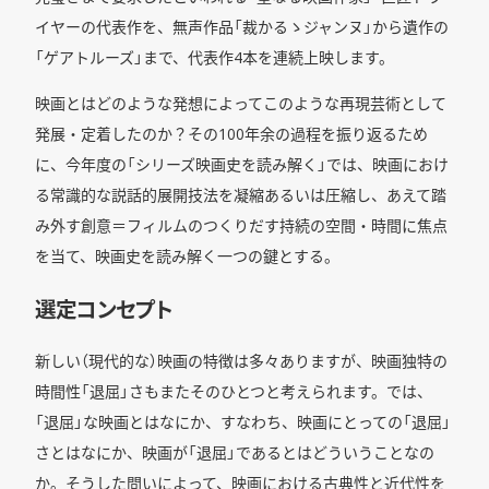
イヤーの代表作を、無声作品「裁かるゝジャンヌ」から遺作の
「ゲアトルーズ」まで、代表作4本を連続上映します。
映画とはどのような発想によってこのような再現芸術として
発展・定着したのか？その100年余の過程を振り返るため
に、今年度の「シリーズ映画史を読み解く」では、映画におけ
る常識的な説話的展開技法を凝縮あるいは圧縮し、あえて踏
み外す創意＝フィルムのつくりだす持続の空間・時間に焦点
を当て、映画史を読み解く一つの鍵とする。
選定コンセプト
新しい（現代的な）映画の特徴は多々ありますが、映画独特の
時間性「退屈」さもまたそのひとつと考えられます。では、
「退屈」な映画とはなにか、すなわち、映画にとっての「退屈」
さとはなにか、映画が「退屈」であるとはどういうことなの
か。そうした問いによって、映画における古典性と近代性を