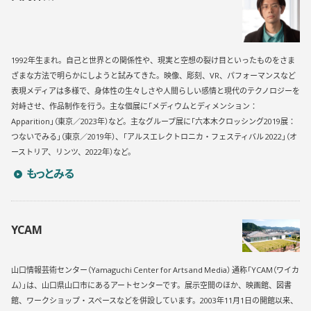
1992年生まれ。自己と世界との関係性や、現実と空想の裂け目といったものをさま
ざまな方法で明らかにしようと試みてきた。映像、彫刻、VR、パフォーマンスなど
表現メディアは多様で、身体性の生々しさや人間らしい感情と現代のテクノロジーを
対峙させ、作品制作を行う。主な個展に「メディウムとディメンション：
Apparition」（東京／2023年）など。主なグループ展に「六本木クロッシング2019展：
つないでみる」（東京／2019年）、「アルスエレクトロニカ・フェスティバル 2022」（オ
ーストリア、リンツ、2022年）など。
山内祥太のプロフィールを詳しく見る
もっとみる
YCAM
山口情報芸術センター（Yamaguchi Center for Arts and Media） 通称「YCAM（ワイカ
ム）」は、山口県山口市にあるアートセンターです。展示空間のほか、映画館、図書
館、ワークショップ・スペースなどを併設しています。2003年11月1日の開館以来、