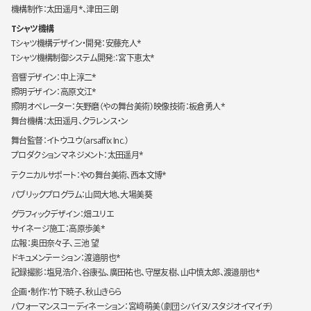
機構制作：太田遥月*、津田三朗
Tシャツ機構
Tシャツ機構デザイン・開発：安藤充人*
Tシャツ機構制御システム開発:：宮下恵太*
音響デザイン：中上淳二*
照明デザイン：高原文江*
照明オペレーター：矢野磨（やの舞台美術）映像技術：板倉勇人*
舞台機構：太田遥月
、クラレンス・ン
舞台監督：イトウユウ（arsaffix Inc.）
プロダクションマネジメント：太田遥月*
テクニカルサポート：やの舞台美術、西本文博*
パブリックプログラム：山岡大地
、大場美葵
グラフィックデザイン：畑ユリエ
サイネージ施工：高原歩美*
広報：奥田奈々子
、三池 望
ドキュメンテーション：渡邉朋也*
記録撮影：塩見浩介、谷康弘、廣田祐也、守屋友樹、山中慎太郎、渡邉朋也*
企画・制作：竹下暁子
、秋山きらら
パフォーマンスコーディネーション：宮﨑萌美（劇団シバイヌ/ スタジオイマイチ）