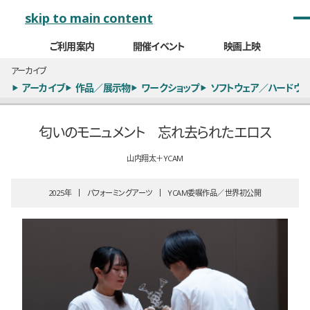
メインナビゲーション
skip to main content
ご利用案内
開催イベント
映画上映
アーカイブ
アーカイブ
作品／展示物
ワークショップ
ソフトウェア／ハードウェ
匂いのモニュメント 忘れ去られたエロス
山内翔太＋YCAM
2025
パフォーミングアーツ
YCAM委嘱作品
世界初公開
全3枚のうち、1枚目のスライド
全3