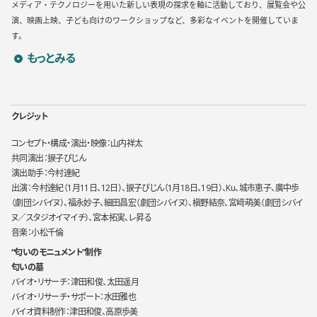
メディア・テクノロジーを用いた新しい表現の探求を軸に活動しており、展覧会や公
演、映画上映、子ども向けのワークショップなど、多彩なイベントを開催していま
す。
YCAMのプロフィールを詳しく見る
もっとみる
クレジット
コンセプト・構成・演出・映像：山内祥太
共同演出：捩子ぴじん
演出助手：今村達紀
出演：今村達紀（1月11日、12日）、捩子ぴじん（1月18日、19日）、Ku、城市恵子、廣中歩
（劇団シバイヌ）、福永妙子、細田昌宏（劇団シバイヌ）、槇野結奈、宮﨑萌美（劇団シバイ
ヌ／スタジオイマイチ）、宮本拓実、レ昇る
音楽：小松千倫
“匂いのモニュメント”制作
匂いの墓
バイオ・リサーチ：津田和俊
、太田遥月
バイオ・リサーチ・サポート：水田雅也
バイオ資料制作：津田和俊
、高原歩美