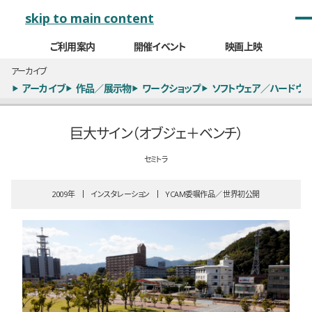
メインナビゲーション
skip to main content
ご利用案内
開催イベント
映画上映
アーカイブ
アーカイブ
作品／展示物
ワークショップ
ソフトウェア／ハードウェ
巨大サイン（オブジェ＋ベンチ）
セミトラ
2009
インスタレーション
YCAM委嘱作品
世界初公開
全16枚のうち、1枚目のスライド
全1