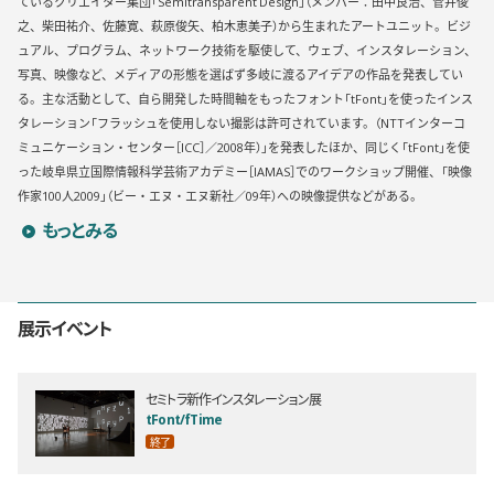
ているクリエイター集団「Semitransparent Design」（メンバー：田中良治、菅井俊
之、柴田祐介、佐藤寛、萩原俊矢、柏木恵美子）から生まれたアートユニット。ビジ
ュアル、プログラム、ネットワーク技術を駆使して、ウェブ、インスタレーション、
写真、映像など、メディアの形態を選ばず多岐に渡るアイデアの作品を発表してい
る。主な活動として、自ら開発した時間軸をもったフォント「tFont」を使ったインス
タレーション「フラッシュを使用しない撮影は許可されています。（NTTインターコ
ミュニケーション・センター［ICC］／2008年）」を発表したほか、同じく「tFont」を使
った岐阜県立国際情報科学芸術アカデミー［IAMAS］でのワークショップ開催、「映像
作家100人2009」（ビー・エヌ・エヌ新社／09年）への映像提供などがある。
セミトラのプロフィールを詳しく見る
もっとみる
展示イベント
セミトラ新作インスタレーション展
tFont/fTime
終了