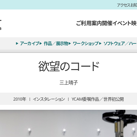
アクセス
お
ご利用案内
開催イベント
映
アーカイブ
作品／展示物
ワークショップ
ソフトウェア／ハー
欲望のコード
三上晴子
2010
インスタレーション
YCAM委嘱作品
世界初公開