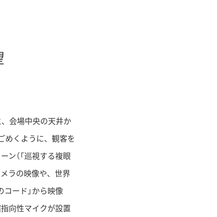
望
と、会場中央の天井か
うごめくように、観客を
ーン（「巡視する複眼
カメラの映像や、世界
のコード」から映像
超指向性マイクが設置