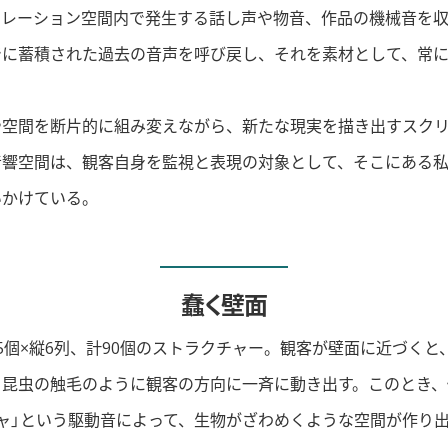
タレーション空間内で発生する話し声や物音、作品の機械音を収
でに蓄積された過去の音声を呼び戻し、それを素材として、常
や空間を断片的に組み変えながら、新たな現実を描き出すスク
音響空間は、観客自身を監視と表現の対象として、そこにある
いかけている。
蠢く壁面
5個×縦6列、計90個のストラクチャー。観客が壁面に近づくと
、昆虫の触毛のように観客の方向に一斉に動き出す。このとき、
ャ」という駆動音によって、生物がざわめくような空間が作り