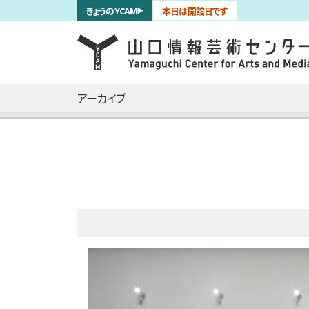
サブナビゲーション
きょうのYCAM
本日は開館日です
言語を切り替える
skip to main content
メインナビゲーション
アーカイブ
全15枚のうち、1枚目のスライド