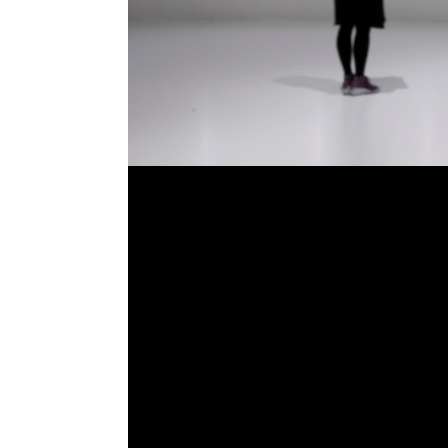
影：丸尾隆一（YCAM）