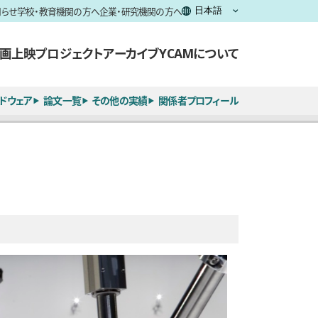
知らせ
学校・教育機関の方へ
企業・研究機関の方へ
画上映
プロジェクト
アーカイブ
YCAMについて
ドウェア
論文一覧
その他の実績
関係者プロフィール
全15枚のうち、