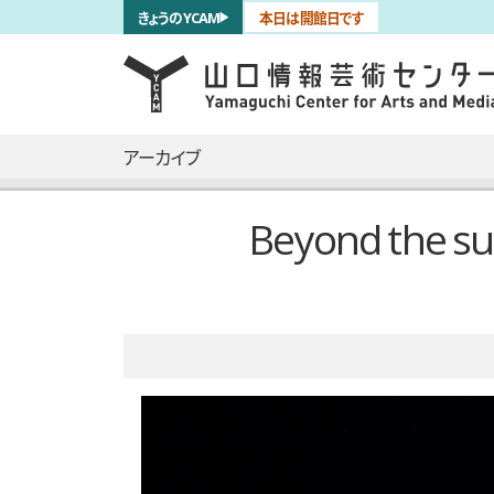
サブナビゲーション
きょうのYCAM
本日は開館日です
言語を切り替える
skip to main content
メインナビゲーション
アーカイブ
Beyond the
全6枚のうち、1枚目のスライド