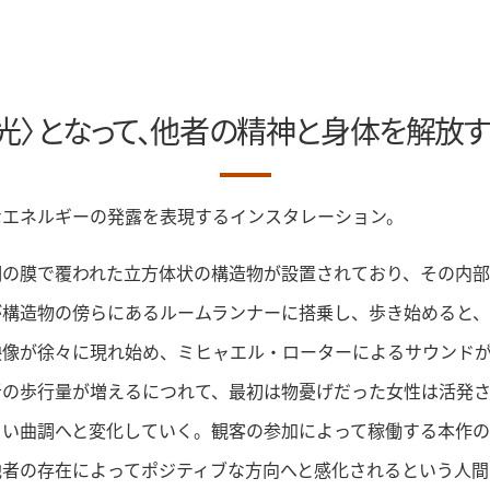
〈光〉となって、他者の精神と身体を解放す
なエネルギーの発露を表現するインスタレーション。
明の膜で覆われた立方体状の構造物が設置されており、その内
が構造物の傍らにあるルームランナーに搭乗し、歩き始めると
映像が徐々に現れ始め、ミヒャエル・ローターによるサウンド
者の歩行量が増えるにつれて、最初は物憂げだった女性は活発
るい曲調へと変化していく。観客の参加によって稼働する本作
他者の存在によってポジティブな方向へと感化されるという人間