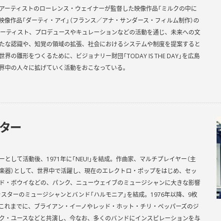
アーティストのローレンス・ウェイナーが監督した映像作品「ミルクの中に
は映像作品「ダーティ・アイ」（フランス／アナ・サンダース・フィルム制作）の
アーティスト、プロデュースやキュレーションなどの活動を通じ、未来への文
たな認識や、知覚の領域の拡張、社会におけるシステムや制度を提案すると
の雛形をつくるために、ビジョナリー財団「TODAY IS THE DAY」を広島
界中の人々に拡げていく活動をおこなっている。
ールを詳しく見る
ーター
として活動後、1971年に「NEU!」を結成。作曲家、マルチプレイヤー（主
楽器）として、世界中で活躍し、現在のエレクトロ・ポップをはじめ、セッ
ド・ボウイなどの、パンク、ニューウェイブのミュージシャンに大きな影響
ラスターのミュージシャンとバンド「ハルモニア」を結成。1976年以降、9枚
これまでに、ブライアン・イーノやレッド・ホット・チリ・ペッパーズのジ
ク・ユースなどと共演し、今なお、多くのバンドにインスピレーションを与