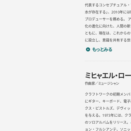
代表するコンセプチュアル・
水が存在する」、2010年に
プロデューサーを務める。 
化の進化に向けた、人間の新
ともに、現在は、これからの世界
に設立し、意識を共有する世
平川典俊のプロフィ
もっとみる
ミヒャエル・ロ
作曲家／ミュージシャン
クラフトワークの初期メンバー
にギター、キーボード、電子
クス・ピストルズ、デヴィッ
を与える。1973年には、ク
のソロアルバムをリリース。
ョン・フルシアンテ、ソニッ