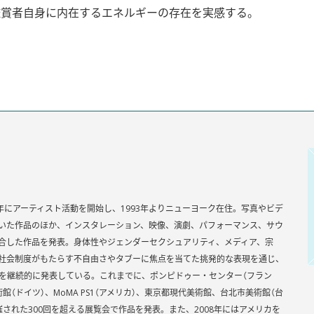
鑑賞者自身に内在するエネルギーの存在を実感する。
88年にアーティスト活動を開始し、1993年よりニューヨーク在住。写真やビデ
いた作品のほか、インスタレーション、映像、演劇、パフォーマンス、サウ
合した作品を発表。身体性やジェンダーセクシュアリティ、メディア、宗
社会制度がもたらす不自由さやタブーに焦点を当てた挑発的な表現を通じ、
を継続的に発表している。これまでに、ポンピドゥー・センター（フラン
館（ドイツ）、MoMA PS1（アメリカ）、東京都現代美術館、台北市美術館（台
された300回を超える展覧会で作品を発表。また、2008年にはアメリカを