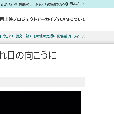
知らせ
学校・教育機関の方へ
企業・研究機関の方へ
画上映
プロジェクト
アーカイブ
YCAMについて
ドウェア
論文一覧
その他の実績
関係者プロフィール
s―木漏れ日の向こうに
全6枚のうち、2