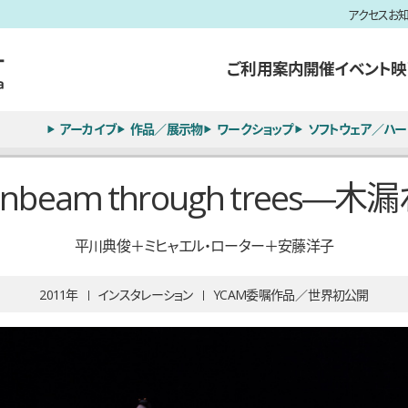
アクセス
お
ご利用案内
開催イベント
映
アーカイブ
作品／展示物
ワークショップ
ソフトウェア／ハー
 sunbeam through tree
平川典俊＋ミヒャエル・ローター＋安藤洋子
2011
インスタレーション
YCAM委嘱作品
世界初公開