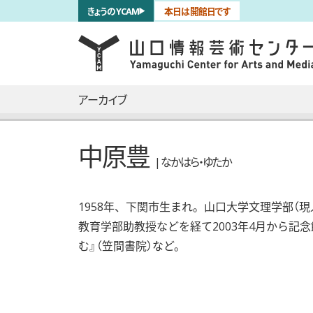
サブナビゲーション
きょうのYCAM
本日は開館日です
言語を切り替える
skip to main content
メインナビゲーション
アーカイブ
中原豊
| なかはら・ゆたか
1958年、下関市生まれ。山口大学文理学部（
教育学部助教授などを経て2003年4月から記
む』（笠間書院）など。