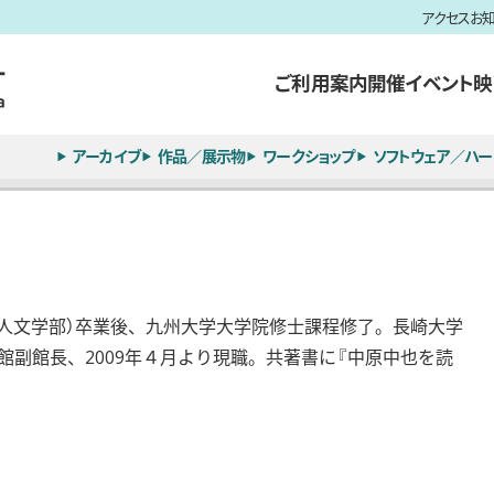
アクセス
お
ご利用案内
開催イベント
映
アーカイブ
作品／展示物
ワークショップ
ソフトウェア／ハー
現人文学部）卒業後、九州大学大学院修士課程修了。長崎大学
念館副館長、2009年４月より現職。共著書に『中原中也を読