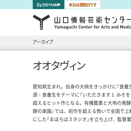
サブナビゲーション
きょうのYCAM
本日は開館日です
言語を切り替える
skip to main content
メインナビゲーション
アーカイブ
オオタヴィン
愛知県生まれ。自身の大病をきっかけに「食養生
源・食養生をテーマに『いただきます１ みそを
超えるヒット作となる。有機農業と大地の発酵を
酵の楽園』では、前作を超える勢いで全国で上映
にした「まほろばスタジオ」を立ち上げ、監督