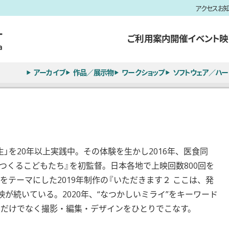
アクセス
お
ご利用案内
開催イベント
映
アーカイブ
作品／展示物
ワークショップ
ソフトウェア／ハー
」を20年以上実践中。その体験を生かし2016年、医食同
つくるこどもたち』を初監督。日本各地で上映回数800回を
テーマにした2019年制作の『いただきます２ ここは、発
が続いている。2020年、“なつかしいミライ”をキーワード
業だけでなく撮影・編集・デザインをひとりでこなす。