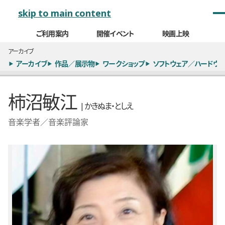
メインナビゲーション
skip to main content
ご利用案内
開催イベント
映画上映
アーカイブ
アーカイブ
作品／展示物
ワークショップ
ソフトウェア／ハードウェ
柿沼敏江
| かきぬま・としえ
音楽学者／音楽評論家