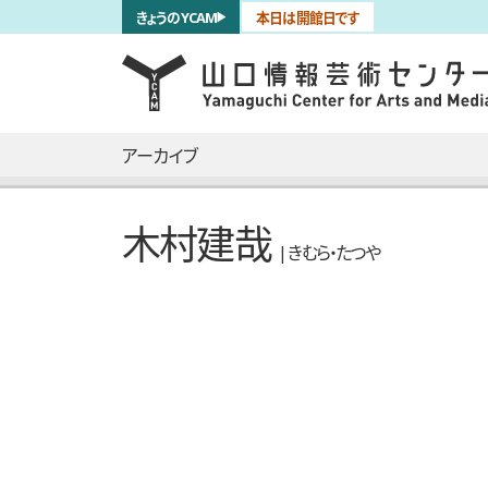
サブナビゲーション
きょうのYCAM
本日は開館日です
言語を切り替える
skip to main content
メインナビゲーション
アーカイブ
木村建哉
| きむら・たつや