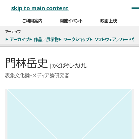
メインナビゲーション
skip to main content
ご利用案内
開催イベント
映画上映
アーカイブ
アーカイブ
作品／展示物
ワークショップ
ソフトウェア／ハードウェ
門林岳史
| かどばやし・たけし
表象文化論・メディア論研究者