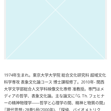
1974年生まれ。東京大学大学院 総合文化研究科 超域文化
科学専攻 表象文化論コース 博士課程修了。2010年- 関西
大学文学部総合人文学科映像文化専修 准教授。専門はメ
ディアの哲学、表象文化論。主な論文に「G. Th. フェヒナ
ーの精神物理学――哲学と心理学の間、精神と物質の間」
『現代思想』28巻5号(2000年)、「探偵、バイオメトリク