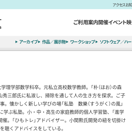
アクセス
お
ご利用案内
開催イベント
映
アーカイブ
作品／展示物
ワークショップ
ソフトウェア／ハー
根大学理学部数学科卒。元私立高校数学教師。「朴（ほお）の森
山秀三郎氏に私淑し、掃除を通して人の生き方を探求。ご子
事。懐かしく新しい学びの場「私塾 数樂（すうがく）の風」
共に学ぶ私塾。小・中・高生の家庭教師的個人学習塾、「進学
開催。「ひもトレ」アドバイザー。小関勲氏開発の紐を切掛け
を聴くアドバイスをしている。