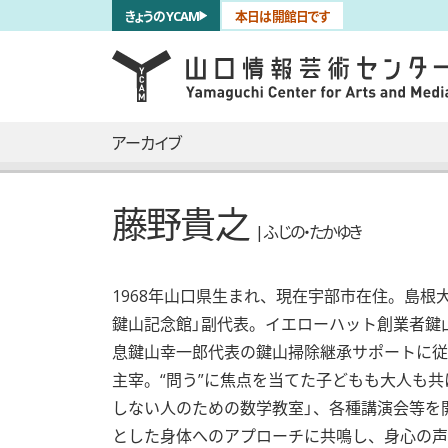
サブナビゲーション
きょうのYCAM
本日は開館日です
言語を切り替える
skip to main content
メインナビゲーション
アーカイブ
藤野貴之
| ふじの・たかゆき
1968年山口県生まれ、現在宇部市在住。島
鍵山記念館」副代表。イエローハット創業者鍵
息鍵山幸一郎代表の鍵山掃除継承サポートに従
主宰。“問う”に焦点を当てた子どもも大人も
しない人のための数学教室」、各種講演会等を
とした身体へのアプローチに共鳴し、身心の声