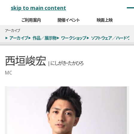
メインナビゲーション
skip to main content
ご利用案内
開催イベント
映画上映
アーカイブ
アーカイブ
作品／展示物
ワークショップ
ソフトウェア／ハードウェ
西垣峻宏
| にしがき・たかひろ
MC