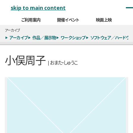
メインナビゲーション
skip to main content
ご利用案内
開催イベント
映画上映
アーカイブ
アーカイブ
作品／展示物
ワークショップ
ソフトウェア／ハードウェ
小俣周子
| おまた・しゅうこ