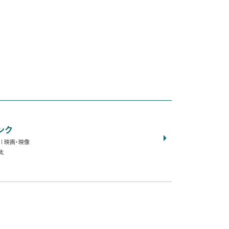
ンク
映画・映像
太