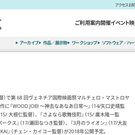
アクセス
お
ご利用案内
開催イベント
映
アーカイブ
作品／展示物
ワークショップ
ソフトウェア／ハー
温監督）で第 68 回ヴェネチア国際映画祭マルチェロ・マストロヤ
WOOD JOB! 〜神去なあなあ日常〜』（14/矢口史靖監
（15/ 大根仁監督）、『さよなら歌舞伎町』（15/ 廣木隆一監
 パークス』（17/瀬田なつき監督）、『3月のライオン』（17/大友
KAI』（チェン・カイコー監督）が2018年公開予定。