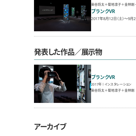
染谷将太＋菊地凛子＋金林剛＋
ブランクVR
2017年8月12日（土）〜9月2
発表した作品／展示物
ブランクVR
2017
インスタレーション
染谷将太＋菊地凛子＋金林剛
アーカイブ