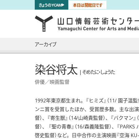
サブナビゲーション
きょうのYCAM
本日は開館日です
言語を切り替える
skip to main content
メインナビゲーション
アーカイブ
染谷将太
| そめたに・しょうた
俳優／映画監督
1992年東京都生まれ。『ヒミズ』（11/ 園子
ンニ賞を受賞したほか、受賞歴多数。主な出演作に『
督）、『寄生獣』（14/山崎貴監督）、『バクマン』
督）、 『聖の青春』（16/森義隆監督）、『PARKS
啓史監督）など。日中合作の主演映画『空海 KU-