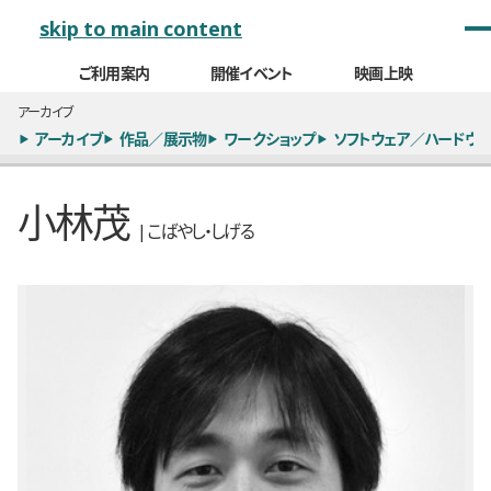
メインナビゲーション
skip to main content
ご利用案内
開催イベント
映画上映
アーカイブ
アーカイブ
作品／展示物
ワークショップ
ソフトウェア／ハードウェ
小林茂
| こばやし・しげる