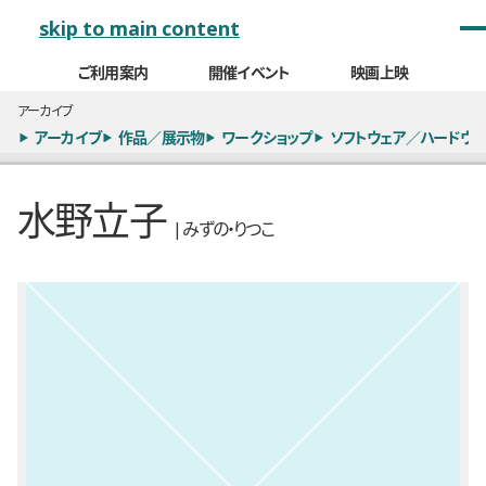
メインナビゲーション
skip to main content
ご利用案内
開催イベント
映画上映
アーカイブ
アーカイブ
作品／展示物
ワークショップ
ソフトウェア／ハードウェ
水野立子
| みずの・りつこ