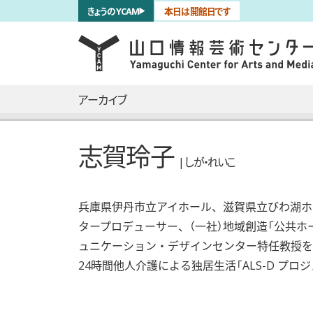
サブナビゲーション
きょうのYCAM
本日は開館日です
言語を切り替える
skip to main content
メインナビゲーション
アーカイブ
志賀玲子
| しが・れいこ
兵庫県伊丹市立アイホール、滋賀県立びわ湖ホ
タープロデューサー、（一社）地域創造「公共
ュニケーション・デザインセンター特任教授を経て
24時間他人介護による独居生活「ALS-D プ