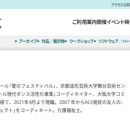
アクセス
お
ご利用案内
開催イベント
映
アーカイブ
作品／展示物
ワークショップ
ソフトウェア／ハー
ール「夏のフェスティバル」、京都造形芸術大学舞台芸術セン
ホール現代ダンス活性化事業」コーディネイター、大阪大学コミ
、2021年4月より現職。2007 年からALS発症の友人の、
ロジェクト」をコーディネート。介護福祉士。