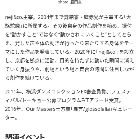
photo: 脇田友
neji&co.主宰。2004年まで舞踏家・麿赤兒が主宰する「大
駱駝艦」に所属する。その後自身の作品制作を始め、振付
を“動かすこと”ではなく“動かされにいくこと”としてとら
え、発した声や体の動きが行ったり来たりする身体をテー
マにした作品を発表している。2020年に「neji&co.」を設立
し、京都を拠点に活動。目的を持たずに動いた瞬間に消え
ていく身振りや、劇場という場と舞台の時間に注目しなが
ら創作を続けている。
2011年、横浜ダンスコレクションEX審査員賞、フェステ
ィバル/トーキョー公募プログラムF/Tアワード受賞。
2016年、Our Masters土方巽「異言/glossolalia」キュレー
ター。
関連イベント