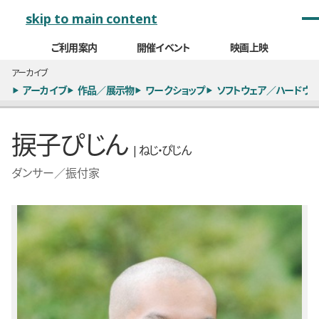
メインナビゲーション
skip to main content
ご利用案内
開催イベント
映画上映
アーカイブ
アーカイブ
作品／展示物
ワークショップ
ソフトウェア／ハードウェ
捩子ぴじん
| ねじ・ぴじん
ダンサー／振付家