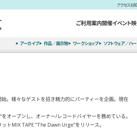
アクセス
お
ご利用案内
開催イベント
映
アーカイブ
作品／展示物
ワークショップ
ソフトウェア／ハー
S"を開始。様々なゲストを招き精力的にパーティーを企画。現在
ANS"をオープンし、オーナー/レコードバイヤーを務めている。
MIX TAPE "The Dawn Urge"をリリース。