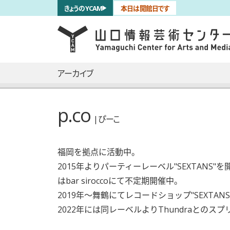
サブナビゲーション
きょうのYCAM
本日は開館日です
言語を切り替える
skip to main content
メインナビゲーション
アーカイブ
p.co
| ぴーこ
福岡を拠点に活動中。
2015年よりパーティーレーベル"SEXTAN
はbar siroccoにて不定期開催中。
2019年〜舞鶴にてレコードショップ"SEXT
2022年には同レーベルよりThundraとのスプリット